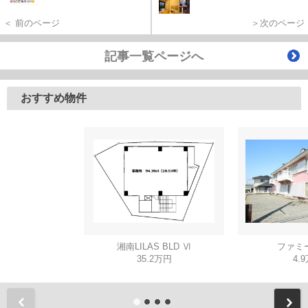
＜ 前のページ
＞次のページ
記事一覧ページへ
おすすめ物件
湘南LILAS BLD Ⅵ
ファミ
35.2万円
4.