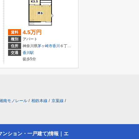
4.5万円
賃料
種別
アパート
住所
神奈川県
茅ヶ崎市
香川
６丁目16-4
交通
香川駅
徒歩5分
湘南モノレール
/
相鉄本線
/
京葉線
/
マンション・一戸建て)情報｜エ