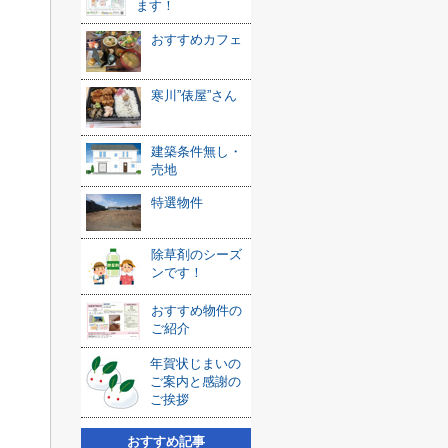
ます！
おすすめカフェ
寒川”俵屋”さん
建築条件無し・
売地
特選物件
除草剤のシーズ
ンです！
おすすめ物件の
ご紹介
年賀状じまいの
ご案内と感謝の
ご挨拶
おすすめ記事