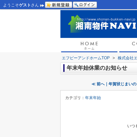
ようこそ
ゲスト
さん
エフピーアンドホームTOP
>
株式会社
年末年始休業のお知らせ
≪ 前へ｜年賀状じまい
カテゴリ：
年末年始
いつも