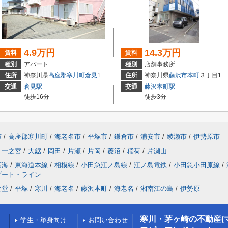
4.9万円
14.3万円
賃料
賃料
種別
アパート
種別
店舗事務所
住所
神奈川県
高座郡寒川町
倉見
1939-1
住所
神奈川県
藤沢市
本町
３丁目17-16
交通
倉見駅
交通
藤沢本町駅
徒歩16分
徒歩3分
市
/
高座郡寒川町
/
海老名市
/
平塚市
/
鎌倉市
/
浦安市
/
綾瀬市
/
伊勢原市
一之宮
/
大鋸
/
岡田
/
片瀬
/
片岡
/
菱沼
/
稲荷
/
片瀬山
高海
/
東海道本線
/
相模線
/
小田急江ノ島線
/
江ノ島電鉄
/
小田急小田原線
/
ゾート・ライン
辻堂
/
平塚
/
寒川
/
海老名
/
藤沢本町
/
海老名
/
湘南江の島
/
伊勢原
寒川・茅ヶ崎の不動産(
学生・単身向け
お問い合わせ