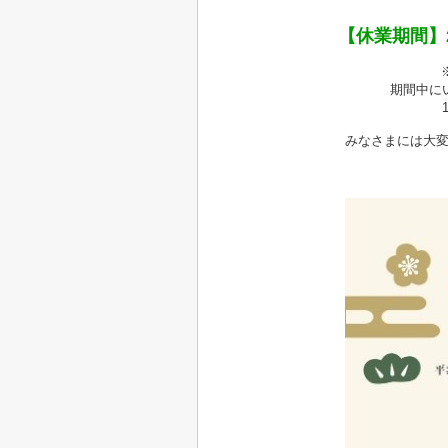
【休業期間】2
※
期間中にいた
1月
みなさまには大変