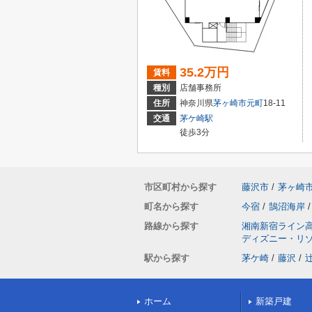
35.2万円
賃料
種別
店舗事務所
住所
神奈川県
茅ヶ崎市
元町
18-11
交通
茅ケ崎駅
徒歩3分
市区町村から探す
藤沢市
/
茅ヶ崎
町名から探す
今宿
/
鵠沼海岸
/
路線から探す
湘南新宿ライン
ディズニー・リ
駅から探す
茅ケ崎
/
藤沢
/
ホーム
新築戸建