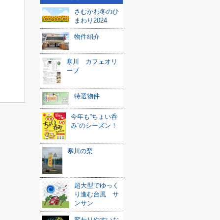
さむかわ冬のひ
まわり2024
物件紹介
寒川 カフェオリ
ーブ
特選物件
今年も“ちょい呑
み”のシーズン！
寒川の梨
超大型でゆっく
り進む台風 サ
ンサン
変わりやすいお