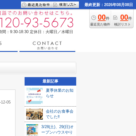
最終更新：2026年08月08日
00
00
件
件
最近見た物件
検討リスト
間：9:30-18:30
定休日：火曜日／水曜日
最新記事
夏季休業のお知
らせ
-12-05
会社のお食事会
でした‼
3/28(土)、29(日)オ
ープンハウスやり