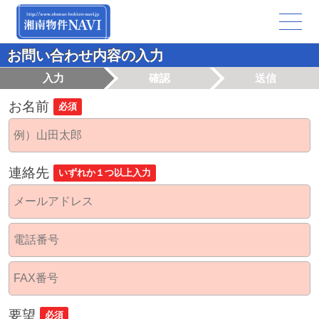
お問い合わせ内容の入力
入力
確認
送信
お名前
必須
連絡先
いずれか１つ以上入力
要望
必須