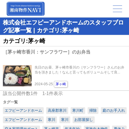
株式会社エフピーアンドホームのスタッフブロ
グ記事一覧 | カテゴリ:茅ヶ崎
カテゴリ:茅ヶ崎
［茅ヶ崎市香川：サンフラワー］のお弁当
先日のお昼、茅ヶ崎市香川の［サンフラワー］さんのお弁
当を頂きました！なんと言ってもボリュームそして良...
2024-05-25
茅ヶ崎
該当公開件数
1
件
1-1
件表示
タグ一覧
エフピーアンドホーム
高座郡寒川
寒川町
掃除
庭のお手入れ
エフピーアンドホーム
寒川
寒川
お部屋探し
空き家管理サポート
茅ヶ崎市
年末年始
家族向き物件
夏休み