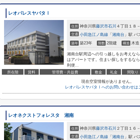
レオパレスヤバタⅠ
神奈川県
藤沢市
石川
４丁目１８
住所
交通
小田急江ノ島線
「
湘南台
」駅 バ
築23年
2階建
木造
築年
階数
構造
湘南台駅周辺への引っ越しをお考えなら
はアパートです。住まい探しをするなら
利便...
所在階
賃料
管理費・共益費
敷金
礼金
間取り
現在空室情報がありません。
レオパレスヤバタⅠへのお問い合わせは
レオネクストフォレスタ 湘南
神奈川県
藤沢市
石川
２丁目１６
住所
交通
小田急江ノ島線
「
湘南台
」駅 バ