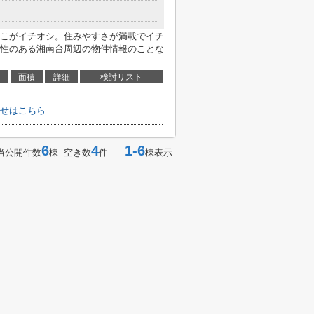
こがイチオシ。住みやすさが満載でイチ
性のある湘南台周辺の物件情報のことな
面積
詳細
検討リスト
せはこちら
6
4
1-6
当公開件数
棟 空き数
件
棟表示