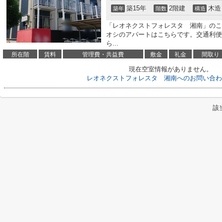
築15年
2階建
木造
築年
階数
構造
「レオネクストフォレスタ 湘南」のこ
オシのアパートはこちらです。交通利便
ら...
所在階
賃料
管理費・共益費
敷金
礼金
間取り
現在空室情報がありません。
レオネクストフォレスタ 湘南へのお問い合わ
該