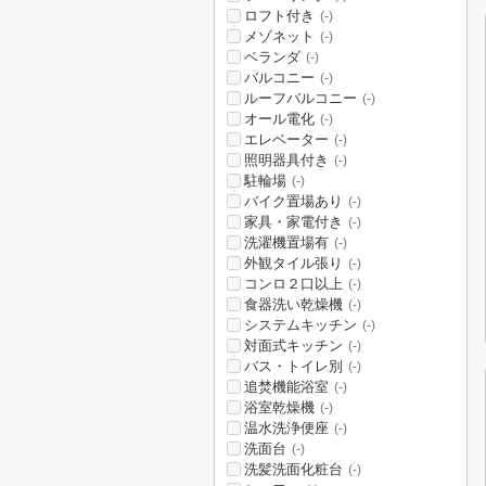
ロフト付き
(-)
メゾネット
(-)
ベランダ
(-)
バルコニー
(-)
ルーフバルコニー
(-)
オール電化
(-)
エレベーター
(-)
照明器具付き
(-)
駐輪場
(-)
バイク置場あり
(-)
家具・家電付き
(-)
洗濯機置場有
(-)
外観タイル張り
(-)
コンロ２口以上
(-)
食器洗い乾燥機
(-)
システムキッチン
(-)
対面式キッチン
(-)
バス・トイレ別
(-)
追焚機能浴室
(-)
浴室乾燥機
(-)
温水洗浄便座
(-)
洗面台
(-)
洗髪洗面化粧台
(-)