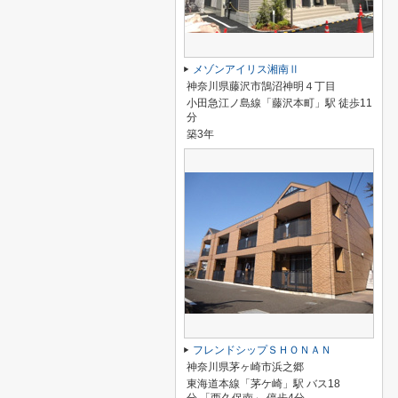
メゾンアイリス湘南Ⅱ
神奈川県藤沢市鵠沼神明４丁目
小田急江ノ島線「藤沢本町」駅 徒歩11
分
築3年
フレンドシップＳＨＯＮＡＮ
神奈川県茅ヶ崎市浜之郷
東海道本線「茅ケ崎」駅 バス18