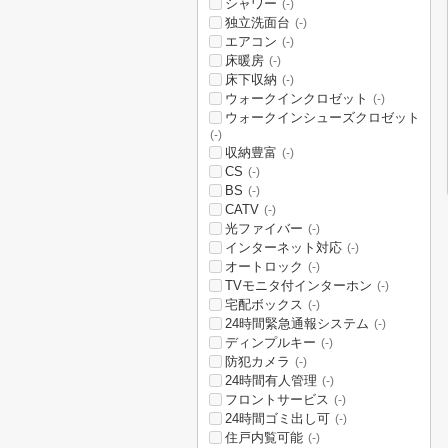
シャワー
(-)
独立洗面台
(-)
エアコン
(-)
床暖房
(-)
床下収納
(-)
ウォークインクロゼット
(-)
ウォークインシューズクロゼット
(-)
収納豊富
(-)
CS
(-)
BS
(-)
CATV
(-)
光ファイバー
(-)
インターネット対応
(-)
オートロック
(-)
TVモニタ付インターホン
(-)
宅配ボックス
(-)
24時間緊急通報システム
(-)
ディンプルキー
(-)
防犯カメラ
(-)
24時間有人管理
(-)
フロントサービス
(-)
24時間ゴミ出し可
(-)
住戸内覧可能
(-)