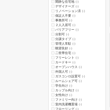
閑静な住宅地
(-)
デザイナーズ
(-)
リノベーション済
(-)
保証人不要
(-)
事務所可
(-)
２人入居可
(-)
バリアフリー
(-)
分割可
(-)
分譲タイプ
(-)
管理人常駐
(-)
眺望良好
(-)
二世帯住宅
(-)
フリーレント
(-)
カードキー
(-)
オープンハウス
(-)
外国人可
(-)
ガスコンロ設置可
(-)
ルームシェア可
(-)
学生向け
(-)
カップル向け
(-)
女性向け
(-)
ファミリー向け
(-)
室内洗濯機置場
(-)
フローリング
(-)