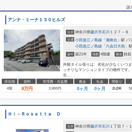
該
アンナ・ミーナ１３０ヒルズ
神奈川県
藤沢市
石川
１２７－８
住所
交通
小田急江ノ島線
「
湘南台
」駅 バ
小田急江ノ島線
「
六会日大前
」駅
築21年
4階建
鉄筋
築年
階数
構造
外観タイル張りは、劣化が少なくいつま
ッチリなマンションタイプの物件です。
生...
所在階
賃料
管理費・共益費
敷金
礼金
間取り
9
万円
0ヶ月
0ヶ月
4階
3,900円
2LDK
5
Ｈｉ－Ｒｏｓｅｔｔａ Ｄ
神奈川県
藤沢市
石川
１丁目７－
住所