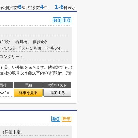
6
4
1-6
当公開件数
棟 空き数
件
棟表示
ス11分 「石川橋」 停歩4分
 バス5分 「天神５号西」 停歩6分
コンクリート
も美しい外観を保ちます。防犯対策もバ
当社の取り扱う藤沢市内の賃貸物件で新
面積
詳細
検討リスト
6.57㎡
詳細を見る
追加する
１（詳細未定）