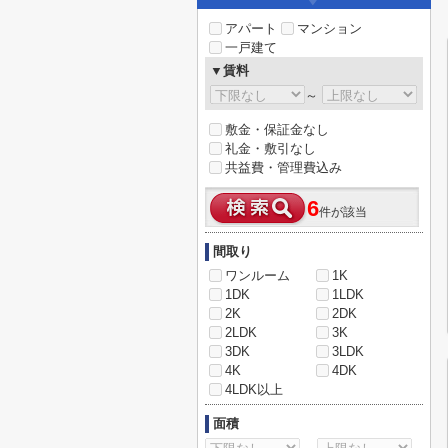
アパート
マンション
一戸建て
▼賃料
～
敷金・保証金なし
礼金・敷引なし
共益費・管理費込み
6
件が該当
間取り
ワンルーム
1K
1DK
1LDK
2K
2DK
2LDK
3K
3DK
3LDK
4K
4DK
4LDK以上
面積