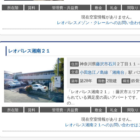
所在階
賃料
管理費・共益費
敷金
礼金
間取り
現在空室情報がありません。
レオパレスメゾン・クレールへのお問い合わ
レオパレス湘南２１
神奈川県
藤沢市
石川
２丁目１１
住所
交通
小田急江ノ島線
「
湘南台
」駅 バ
築28年
2階建
鉄骨
築年
階数
構造
「レオパレス湘南２１」：藤沢市エリア
られている満足度の高いアパートです。
の...
所在階
賃料
管理費・共益費
敷金
礼金
間取り
現在空室情報がありません。
レオパレス湘南２１へのお問い合わせは