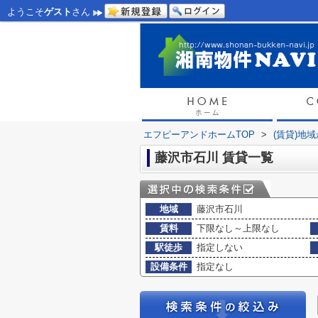
ようこそ
ゲスト
さん
エフピーアンドホームTOP
>
(賃貸)地
藤沢市石川 賃貸一覧
地域
藤沢市石川
賃料
下限なし～上限なし
駅徒歩
指定しない
設備条件
指定なし