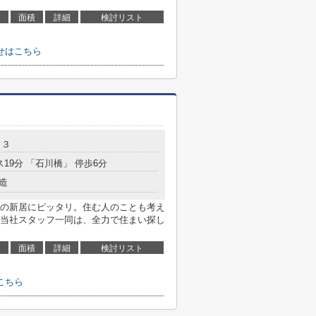
面積
詳細
検討リスト
せはこちら
－３
ス19分 「石川橋」 停歩6分
造
の新居にピッタリ。住む人のことも考え
当社スタッフ一同は、全力で住まい探し
面積
詳細
検討リスト
こちら