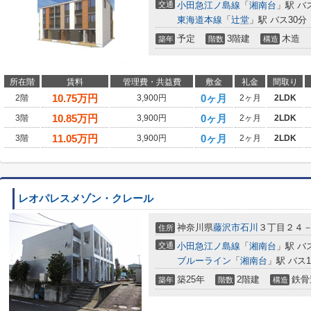
交通
小田急江ノ島線
「
湘南台
」駅 バ
東海道本線
「
辻堂
」駅 バス30分
予定
3階建
木造
築年
階数
構造
所在階
賃料
管理費・共益費
敷金
礼金
間取り
10.75
万円
0ヶ月
2階
3,900円
2ヶ月
2LDK
10.85
万円
0ヶ月
3階
3,900円
2ヶ月
2LDK
11.05
万円
0ヶ月
3階
3,900円
2ヶ月
2LDK
レオパレスメゾン・クレール
神奈川県
藤沢市
石川
３丁目２４
住所
交通
小田急江ノ島線
「
湘南台
」駅 バ
ブルーライン
「
湘南台
」駅 バス
築25年
2階建
鉄骨
築年
階数
構造