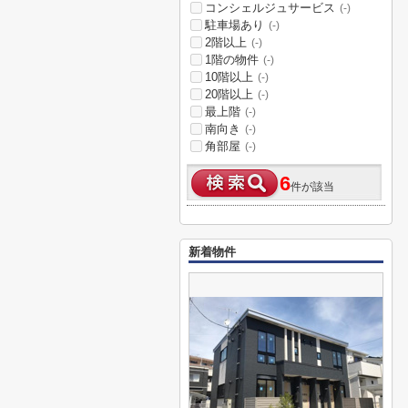
コンシェルジュサービス
(-)
駐車場あり
(-)
2階以上
(-)
1階の物件
(-)
10階以上
(-)
20階以上
(-)
最上階
(-)
南向き
(-)
角部屋
(-)
6
件が該当
新着物件