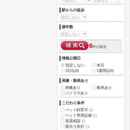
～
駅からの徒歩
築年数
6
件が該当
情報公開日
指定しない
本日
3日以内
1週間以内
画像・動画あり
画像あり
動画あり
パノラマあり
こだわり条件
ペット飼育可
(-)
ペット専用設備
(-)
楽器相談
(-)
陽当り良好
(-)