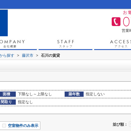
営業時
域から探す
>
藤沢市
>
石川の賃貸
面積
下限なし～上限なし
築年数
指定しない
間取り
指定なし
並び順：
空室物件のみ表示