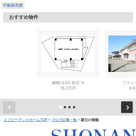
不動産売買
おすすめ物件
湘南LILAS BLD Ⅵ
ファミ
35.2万円
4.
エフピーアンドホームTOP
>
ブログ記事一覧
>
親父の朝飯
SHONA