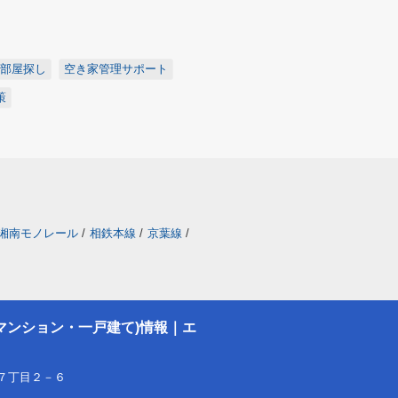
部屋探し
空き家管理サポート
策
湘南モノレール
/
相鉄本線
/
京葉線
/
マンション・一戸建て)情報｜エ
７丁目２－６