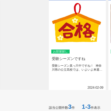
お部屋探し
受験シーズンですね
受験シーズン真っ只中ですね！ 神奈
川県の公立高校では、いよいよ来週に
受験があります...
2024-02-09
3
1-3
該当公開件数
件
件表示