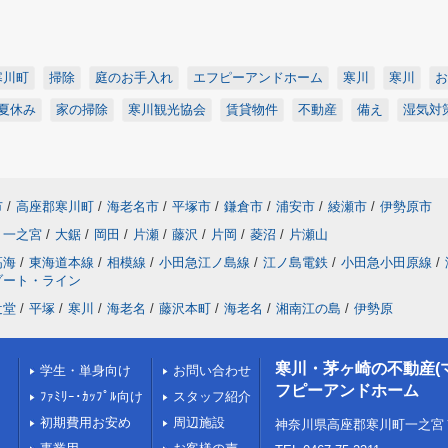
寒川町
掃除
庭のお手入れ
エフピーアンドホーム
寒川
寒川
お
夏休み
家の掃除
寒川観光協会
賃貸物件
不動産
備え
湿気対
市
/
高座郡寒川町
/
海老名市
/
平塚市
/
鎌倉市
/
浦安市
/
綾瀬市
/
伊勢原市
一之宮
/
大鋸
/
岡田
/
片瀬
/
藤沢
/
片岡
/
菱沼
/
片瀬山
高海
/
東海道本線
/
相模線
/
小田急江ノ島線
/
江ノ島電鉄
/
小田急小田原線
/
ゾート・ライン
辻堂
/
平塚
/
寒川
/
海老名
/
藤沢本町
/
海老名
/
湘南江の島
/
伊勢原
寒川・茅ヶ崎の不動産(
学生・単身向け
お問い合わせ
フピーアンドホーム
ﾌｧﾐﾘｰ･ｶｯﾌﾟﾙ向け
スタッフ紹介
初期費用お安め
周辺施設
神奈川県高座郡寒川町一之宮