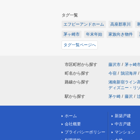
タグ一覧
エフピーアンドホーム
高座郡寒川
茅ヶ崎市
年末年始
家族向き物件
タグ一覧ページへ
市区町村から探す
藤沢市
/
茅ヶ崎
町名から探す
今宿
/
鵠沼海岸
/
路線から探す
湘南新宿ライン
ディズニー・リ
駅から探す
茅ケ崎
/
藤沢
/
ホーム
新築戸建
会社概要
中古戸建
プライバシーポリシー
マンション