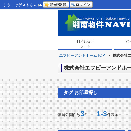
ようこそ
ゲスト
さん
エフピーアンドホームTOP
>
株式会社エ
株式会社エフピーアンドホー
タグ:お部屋探し
3
1-3
該当公開件数
件
件表示