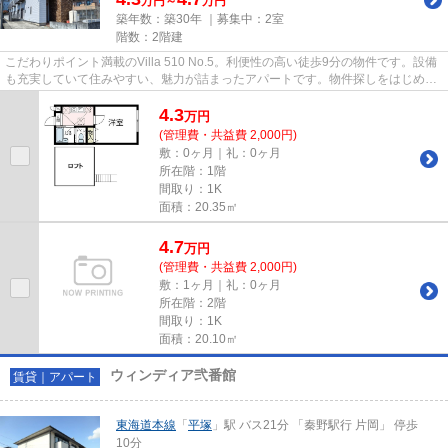
万円～
万円
築年数：築30年 ｜募集中：
2室
階数：2階建
こだわりポイント満載のVilla 510 No.5。利便性の高い徒歩9分の物件です。設備
も充実していて住みやすい、魅力が詰まったアパートです。物件探しをはじめた
方、当社をご利用してみませ...
4.3
万
円
(管理費・共益費 2,000円)
敷：0ヶ月｜礼：0ヶ月
所在階：1階
間取り：1K
面積：20.35㎡
4.7
万
円
(管理費・共益費 2,000円)
敷：1ヶ月｜礼：0ヶ月
所在階：2階
間取り：1K
面積：20.10㎡
ウィンディア弐番館
賃貸｜アパート
東海道本線
「
平塚
」駅 バス21分 「秦野駅行 片岡」 停歩
10分