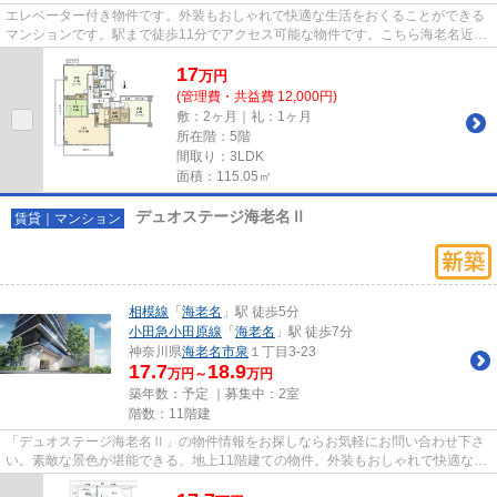
エレベーター付き物件です。外装もおしゃれで快適な生活をおくることができる
マンションです。駅まで徒歩11分でアクセス可能な物件です。こちら海老名近く
に立地する賃貸住宅でなら、...
17
万
円
(管理費・共益費 12,000円)
敷：2ヶ月｜礼：1ヶ月
所在階：5階
間取り：3LDK
面積：115.05㎡
デュオステージ海老名Ⅱ
賃貸｜マンション
相模線
「
海老名
」駅 徒歩5分
小田急小田原線
「
海老名
」駅 徒歩7分
神奈川県
海老名市
泉
１丁目3-23
17.7
18.9
万円～
万円
築年数：予定 ｜募集中：
2室
階数：11階建
「デュオステージ海老名Ⅱ」の物件情報をお探しならお気軽にお問い合わせ下さ
い。素敵な景色が堪能できる、地上11階建ての物件。外装もおしゃれで快適な生
活をおくることができるマンシ...