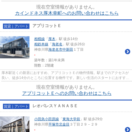
2025年築の物件で快適な住まい...
現在空室情報がありません。
カインドネス厚木幸町へのお問い合わせはこちら
アプリコットＥ
賃貸｜アパート
相模線
「
厚木
」駅 徒歩14分
相鉄本線
「
海老名
」駅 徒歩26分
神奈川県
海老名市
中新田
１丁目
-
築年数：築1年未満
階数：2階建
厚木駅近くの新居におすすめ、アプリコットＥの物件情報。駅までのアクセスが
良い、徒歩14分のところに位置する物件です。新しい生活のスタートにおすすめ
なのが、こちらのアパートで...
現在空室情報がありません。
アプリコットＥへのお問い合わせはこちら
レオパレスＹＡＮＡＳＥ
賃貸｜アパート
小田急小田原線
「
東海大学前
」駅 徒歩29分
神奈川県
平塚市
北金目
３丁目２９－２９
-