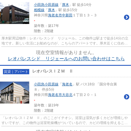
小田急小田原線
「
厚木
」駅 徒歩14分
相模線
「
厚木
」駅 徒歩15分
神奈川県
海老名市
中新田
１丁目１３－３
-
築年数：築17年
階数：2階建
厚木駅周辺物件：レオパレスシド リジェール。この物件は駅まで徒歩14分の立
地です。新しい生活にお勧めなのが、こちらのアパートです。厚木近くに住め
ば、交通面で不便を感じること...
現在空室情報がありません。
レオパレスシド リジェールへのお問い合わせはこちら
レオパレスＩＺＭ Ⅱ
賃貸｜アパート
小田急小田原線
「
海老名
」駅 バス18分 「国分寺台第
８」 停歩5分
神奈川県
海老名市
大谷北
４丁目２０－１
-
築年数：築19年
階数：2階建
「レオパレスＩＺＭ Ⅱ」のここがイチオシ。浴室は湿気が多くカビが増殖しや
すいですが、この物件は浴室乾燥機がついているので、カビの増殖を抑えること
ができます。ネットの回線を繋...