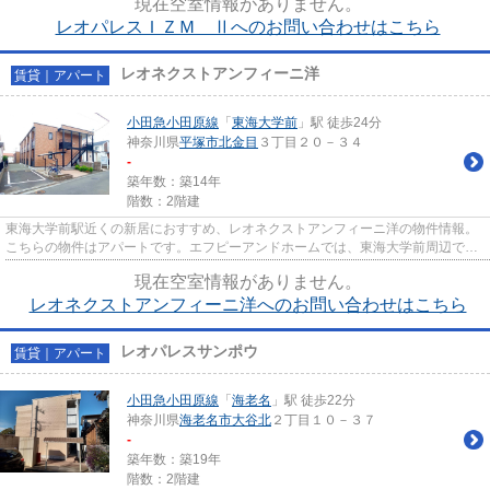
現在空室情報がありません。
レオパレスＩＺＭ Ⅱへのお問い合わせはこちら
レオネクストアンフィーニ洋
賃貸｜アパート
小田急小田原線
「
東海大学前
」駅 徒歩24分
神奈川県
平塚市
北金目
３丁目２０－３４
-
築年数：築14年
階数：2階建
東海大学前駅近くの新居におすすめ、レオネクストアンフィーニ洋の物件情報。
こちらの物件はアパートです。エフピーアンドホームでは、東海大学前周辺でお
住まいをお探しの方に、多種...
現在空室情報がありません。
レオネクストアンフィーニ洋へのお問い合わせはこちら
レオパレスサンポウ
賃貸｜アパート
小田急小田原線
「
海老名
」駅 徒歩22分
神奈川県
海老名市
大谷北
２丁目１０－３７
-
築年数：築19年
階数：2階建