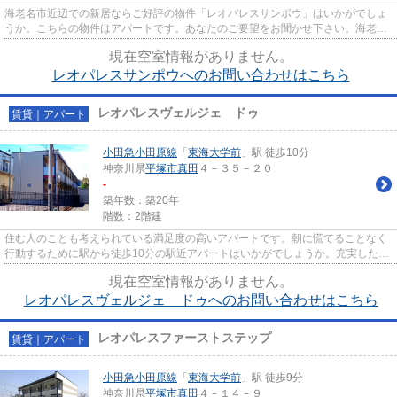
海老名市近辺での新居ならご好評の物件「レオパレスサンポウ」はいかがでしょ
うか。こちらの物件はアパートです。あなたのご要望をお聞かせ下さい。海老名
市にある海老名周辺の物件探...
現在空室情報がありません。
レオパレスサンポウへのお問い合わせはこちら
レオパレスヴェルジェ ドゥ
賃貸｜アパート
小田急小田原線
「
東海大学前
」駅 徒歩10分
神奈川県
平塚市
真田
４－３５－２０
-
築年数：築20年
階数：2階建
住む人のことも考えられている満足度の高いアパートです。朝に慌てることなく
行動するために駅から徒歩10分の駅近アパートはいかがでしょうか。充実した毎
日を送る為の第一歩がお部屋...
現在空室情報がありません。
レオパレスヴェルジェ ドゥへのお問い合わせはこちら
レオパレスファーストステップ
賃貸｜アパート
小田急小田原線
「
東海大学前
」駅 徒歩9分
神奈川県
平塚市
真田
４－１４－９