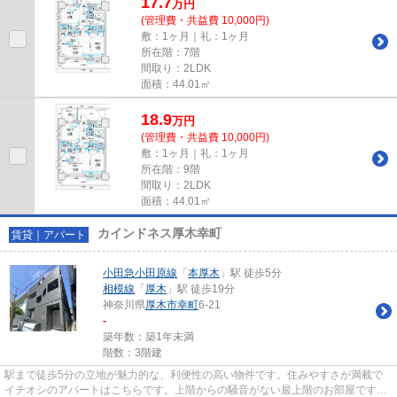
17.7
万
円
(管理費・共益費 10,000円)
敷：1ヶ月｜礼：1ヶ月
所在階：7階
間取り：2LDK
面積：44.01㎡
18.9
万
円
(管理費・共益費 10,000円)
敷：1ヶ月｜礼：1ヶ月
所在階：9階
間取り：2LDK
面積：44.01㎡
カインドネス厚木幸町
賃貸｜アパート
小田急小田原線
「
本厚木
」駅 徒歩5分
相模線
「
厚木
」駅 徒歩19分
神奈川県
厚木市
幸町
6-21
-
築年数：築1年未満
階数：3階建
駅まで徒歩5分の立地が魅力的な、利便性の高い物件です。住みやすさが満載で
イチオシのアパートはこちらです。上階からの騒音がない最上階のお部屋です。