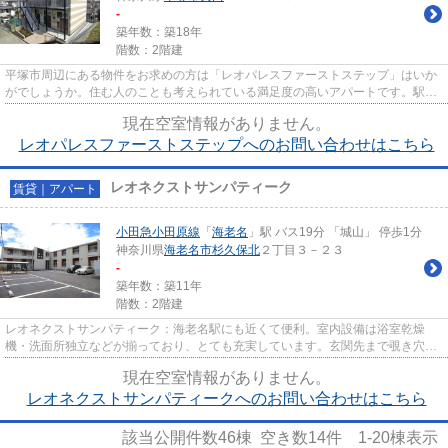
-
築年数：築18年
階数：2階建
平塚市周辺にある物件をお求めの方は「レオパレスファーストステップ」はいか
がでしょうか。住む人のことも考えられている満足度の高いアパートです。駅か
ら徒歩9分の物件で、アクセス...
現在空室情報がありません。
レオパレスファーストステップへのお問い合わせはこちら
レオネクストサンパティーク
賃貸｜アパート
小田急小田原線
「
海老名
」駅 バス19分 「城山」 停歩1分
神奈川県
海老名市
杉久保北
２丁目３－２３
-
築年数：築11年
階数：2階建
レオネクストサンパティーク：海老名駅にも近くて便利。室内設備は浴室乾燥
機・洗面所独立などが揃っており、とても充実しています。玄関先まで覗き穴を
覗きに行かなくてもインターホ...
現在空室情報がありません。
レオネクストサンパティークへのお問い合わせはこちら
該当公開件数
46
棟 空き数
14
件
1-20
棟表示