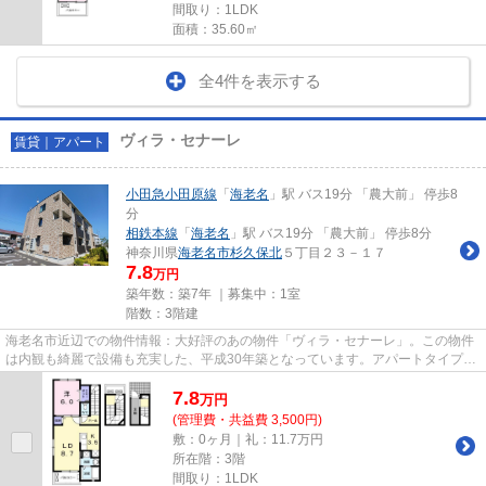
間取り：1LDK
面積：35.60㎡
全4件を表示する
ヴィラ・セナーレ
賃貸｜アパート
小田急小田原線
「
海老名
」駅 バス19分 「農大前」 停歩8
分
相鉄本線
「
海老名
」駅 バス19分 「農大前」 停歩8分
神奈川県
海老名市
杉久保北
５丁目２３－１７
7.8
万円
築年数：築7年 ｜募集中：
1室
階数：3階建
海老名市近辺での物件情報：大好評のあの物件「ヴィラ・セナーレ」。この物件
は内観も綺麗で設備も充実した、平成30年築となっています。アパートタイプの
お部屋です。海老名市エリア...
7.8
万
円
(管理費・共益費 3,500円)
敷：0ヶ月｜礼：11.7万円
所在階：3階
間取り：1LDK