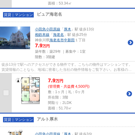
面積：53.34㎡
ピュア海老名
賃貸｜マンション
小田急小田原線
「
厚木
」駅 徒歩13分
相鉄本線
「
海老名
」駅 徒歩25分
神奈川県
海老名市
中新田
１丁目
7.9
万円
築年数：築29年 ｜募集中：
1室
階数：3階建
徒歩13分で駅へのアクセスができる物件です。こちらの物件はマンションです。
賃貸情報のことなら、地域に密着した当社の物件情報をご覧下さい。お客様のラ
イフスタイルに適した物件や...
7.9
万
円
(管理費・共益費 4,500円)
敷：1ヶ月｜礼：0ヶ月
所在階：3階
間取り：2LDK
面積：51.70㎡
アルト厚木
賃貸｜マンション
小田急小田原線
「
厚木
」駅 徒歩3分