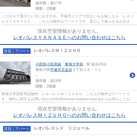
築年数：築17年
階数：2階建
こだわりで選びたい方におすすめ。平塚市エリアで住まいをお探しなら「レオパ
レスＹＡＮＡＳＥ」。こちらの物件はアパートです。安心して暮らせるお住まい
を東海大学前近くでご提供し...
現在空室情報がありません。
レオパレスＹＡＮＡＳＥへのお問い合わせはこちら
レオパレスＭＩＺＵＨＯ
賃貸｜アパート
小田急小田原線
「
東海大学前
」駅 徒歩24分
神奈川県
平塚市
北金目
３丁目２６－１１
-
築年数：築19年
階数：2階建
東海大学前駅周辺物件：レオパレスＭＩＺＵＨＯ。こちらの物件はアパートで
す。物件に関するお問い合わせinfo@shonan-bukken-navi.jpからお待ちしており
ます。平塚市で長年蓄積した不...
現在空室情報がありません。
レオパレスＭＩＺＵＨＯへのお問い合わせはこちら
レオパレスシド リジェール
賃貸｜アパート