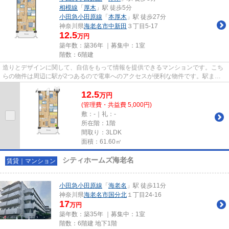
相模線
「
厚木
」駅 徒歩5分
小田急小田原線
「
本厚木
」駅 徒歩27分
神奈川県
海老名市
中新田
３丁目5-17
12.5
万円
築年数：築36年 ｜募集中：
1室
階数：6階建
造りとデザインに関して、自信をもって情報を提供できるマンションです。こち
らの物件は周辺に駅が2つあるので電車へのアクセスが便利な物件です。駅まで
徒歩3分の位置に立地する、ア...
12.5
万
円
(管理費・共益費 5,000円)
敷：-｜礼：-
所在階：1階
間取り：3LDK
面積：61.60㎡
シティホームズ海老名
賃貸｜マンション
小田急小田原線
「
海老名
」駅 徒歩11分
神奈川県
海老名市
国分北
１丁目24-16
17
万円
築年数：築35年 ｜募集中：
1室
階数：6階建 地下1階