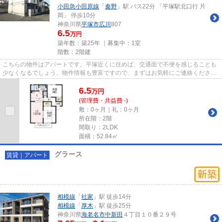
小田急小田原線
「
秦野
」駅 バス22分 「平塚駅北口行 片
岡」 停歩10分
神奈川県
平塚市
広川
807
6.5
万円
築年数：築25年 ｜募集中：
1室
階数：2階建
こちらの物件はアパートです。平塚近くに住めば、交通面で不便を感じることも
少なくなるでしょう。物件情報も豊富ですので、まずはお気軽にご連絡くださ
い。
6.5
万
円
(管理費・共益費 -)
敷：0ヶ月｜礼：0ヶ月
所在階：2階
間取り：2LDK
面積：52.84㎡
グラース
賃貸｜アパート
相模線
「
社家
」駅 徒歩14分
相模線
「
厚木
」駅 徒歩25分
神奈川県
海老名市
中新田
４丁目１０番２９号