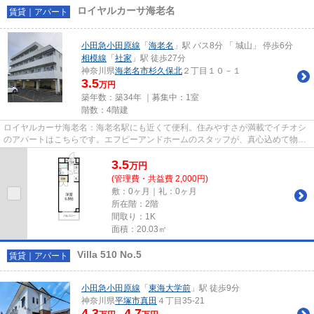
ロイヤルカーサ海老名
賃貸｜アパート
小田急小田原線
「
海老名
」駅 バス8分 「 城山」 停歩6分
相模線
「
社家
」駅 徒歩27分
神奈川県
海老名市
杉久保北
２丁目１０－１
3.5
万円
築年数：築34年 ｜募集中：
1室
階数：4階建
ロイヤルカーサ海老名：海老名駅にも近くて便利。住みやすさが満載でイチオシ
のアパートはこちらです。エフピーアンドホームのスタッフが、真心込めて物件
をご紹介いたします。海老名...
3.5
万
円
(管理費・共益費 2,000円)
敷：0ヶ月｜礼：0ヶ月
所在階：2階
間取り：1K
面積：20.03㎡
Villa 510 No.5
賃貸｜アパート
小田急小田原線
「
東海大学前
」駅 徒歩9分
神奈川県
平塚市
真田
４丁目35-21
4.3
4.7