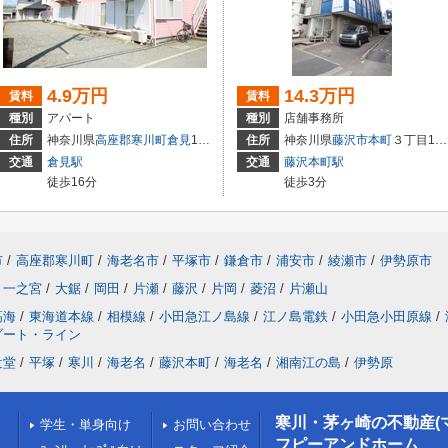
4.9万円
14.3万円
賃料
賃料
種別
アパート
種別
店舗事務所
住所
神奈川県
高座郡寒川町
倉見
1939-1
住所
神奈川県
藤沢市
本町
３丁目17-16
交通
倉見駅
交通
藤沢本町駅
徒歩16分
徒歩3分
市
/
高座郡寒川町
/
海老名市
/
平塚市
/
鎌倉市
/
浦安市
/
綾瀬市
/
伊勢原市
一之宮
/
大鋸
/
岡田
/
片瀬
/
藤沢
/
片岡
/
菱沼
/
片瀬山
高海
/
東海道本線
/
相模線
/
小田急江ノ島線
/
江ノ島電鉄
/
小田急小田原線
/
ゾート・ライン
辻堂
/
平塚
/
寒川
/
海老名
/
藤沢本町
/
海老名
/
湘南江の島
/
伊勢原
寒川・茅ヶ崎の不動産(
学生・単身向け
お問い合わせ
フピーアンドホーム