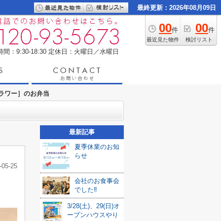
最終更新：2026年08月09日
00
00
件
件
最近見た物件
検討リスト
間：9:30-18:30
定休日：火曜日／水曜日
ラワー］のお弁当
最新記事
夏季休業のお知
らせ
-05-25
会社のお食事会
でした‼
3/28(土)、29(日)オ
ープンハウスやり