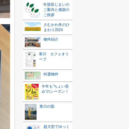
年賀状じまいの
ご案内と感謝の
ご挨拶
さむかわ冬のひ
まわり2024
物件紹介
寒川 カフェオリ
ーブ
特選物件
今年も“ちょい呑
み”のシーズン！
寒川の梨
超大型でゆっく