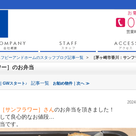
営業時
エフピーアンドホームのスタッフブログ記事一覧
>
［茅ヶ崎市香川：サンフ
ワー］のお弁当
記事一覧
｜GWスタート♪
お勧め物件｜次へ ≫
2024
［サンフラワー］さん
のお弁当を頂きました！
して良心的なお値段…
当です。