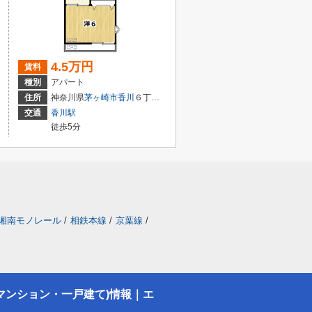
4.5万円
賃料
種別
アパート
住所
神奈川県
茅ヶ崎市
香川
６丁目16-4
交通
香川駅
徒歩5分
湘南モノレール
/
相鉄本線
/
京葉線
/
マンション・一戸建て)情報｜エ