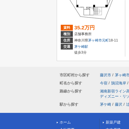
35.2万円
賃料
種別
店舗事務所
住所
神奈川県
茅ヶ崎市
元町
18-11
交通
茅ケ崎駅
徒歩3分
市区町村から探す
藤沢市
/
茅ヶ崎
町名から探す
今宿
/
鵠沼海岸
/
路線から探す
湘南新宿ライン
ディズニー・リ
駅から探す
茅ケ崎
/
藤沢
/
ホーム
新築戸建