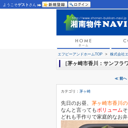
ようこそ
ゲスト
さん
エフピーアンドホームTOP
>
株式会社
［茅ヶ崎市香川：サンフラ
≪ 前へ
カテゴリ：
茅ヶ崎
先日のお昼、
茅ヶ崎市香川の
なんと言っても
ボリューム
そ
どれも手作りで家庭的なお弁