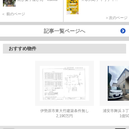
＜ 前のページ
＞次のページ
記事一覧ページへ
おすすめ物件
伊勢原市東大竹建築条件無し
浦安市舞浜３丁
2,190万円
1億5