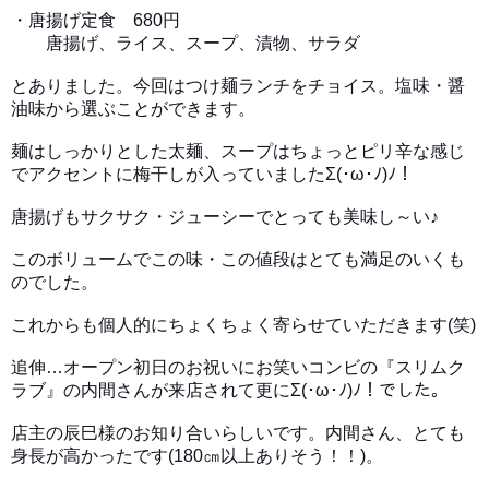
・唐揚げ定食 680円
唐揚げ、ライス、スープ、漬物、サラダ
とありました。今回はつけ麺ランチをチョイス。塩味・醤
油味から選ぶことができます。
麺はしっかりとした太麺、スープはちょっとピリ辛な感じ
でアクセントに梅干しが入っていましたΣ(･ω･ﾉ)ﾉ！
唐揚げもサクサク・ジューシーでとっても美味し～い♪
このボリュームでこの味・この値段はとても満足のいくも
のでした。
これからも個人的にちょくちょく寄らせていただきます(笑)
追伸…オープン初日のお祝いにお笑いコンビの『スリムク
ラブ』の内間さんが来店されて更にΣ(･ω･ﾉ)ﾉ！でした。
店主の辰巳様のお知り合いらしいです。内間さん、とても
身長が高かったです(180㎝以上ありそう！！)。