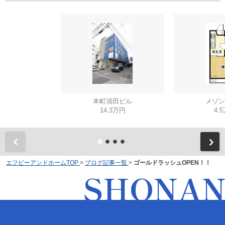
本町清田ビル
メゾン
14.3万円
4.
エフピーアンドホームTOP
>
ブログ記事一覧
>
ゴールドラッシュOPEN！！
SHONA