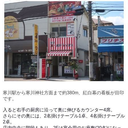
寒川駅から寒川神社方面まで約380m、紅白幕の看板が目印
です。
入ると右手の厨房に沿って奥に伸びるカウンター4席。
さらにその奥には、2名掛けテーブル1卓、4名掛けテーブル
2卓。
店内中央に階段もあり、2Fは宴会用のお座敷(20名)になっ