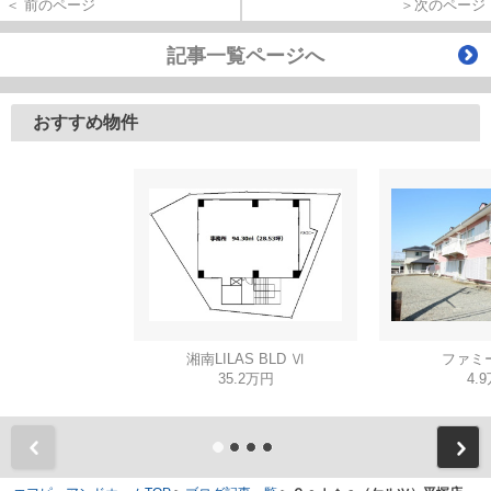
＞次のページ
＜ 前のページ
記事一覧ページへ
おすすめ物件
湘南LILAS BLD Ⅵ
ファミ
35.2万円
4.