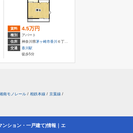
4.5万円
賃料
種別
アパート
住所
神奈川県
茅ヶ崎市
香川
６丁目16-4
交通
香川駅
徒歩5分
湘南モノレール
/
相鉄本線
/
京葉線
/
マンション・一戸建て)情報｜エ