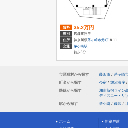
35.2万円
賃料
種別
店舗事務所
住所
神奈川県
茅ヶ崎市
元町
18-11
交通
茅ケ崎駅
徒歩3分
市区町村から探す
藤沢市
/
茅ヶ崎
町名から探す
今宿
/
鵠沼海岸
/
路線から探す
湘南新宿ライン
ディズニー・リ
駅から探す
茅ケ崎
/
藤沢
/
ホーム
新築戸建