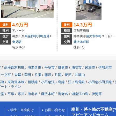
4.9万円
14.3万円
賃料
賃料
種別
アパート
種別
店舗事務所
住所
神奈川県
高座郡寒川町
倉見
1939-1
住所
神奈川県
藤沢市
本町
３丁目17-16
交通
倉見駅
交通
藤沢本町駅
徒歩16分
徒歩3分
市
/
高座郡寒川町
/
海老名市
/
平塚市
/
鎌倉市
/
浦安市
/
綾瀬市
/
伊勢原市
一之宮
/
大鋸
/
岡田
/
片瀬
/
藤沢
/
片岡
/
菱沼
/
片瀬山
高海
/
東海道本線
/
相模線
/
小田急江ノ島線
/
江ノ島電鉄
/
小田急小田原線
/
ゾート・ライン
辻堂
/
平塚
/
寒川
/
海老名
/
藤沢本町
/
海老名
/
湘南江の島
/
伊勢原
寒川・茅ヶ崎の不動産(
学生・単身向け
お問い合わせ
フピーアンドホーム