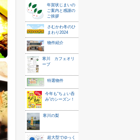
年賀状じまいの
ご案内と感謝の
ご挨拶
さむかわ冬のひ
まわり2024
物件紹介
寒川 カフェオリ
ーブ
特選物件
今年も“ちょい呑
み”のシーズン！
寒川の梨
超大型でゆっく