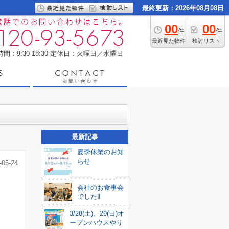
最終更新：2026年08月08日
00
00
件
件
最近見た物件
検討リスト
間：9:30-18:30
定休日：火曜日／水曜日
最新記事
夏季休業のお知
らせ
-05-24
会社のお食事会
でした‼
3/28(土)、29(日)オ
ープンハウスやり