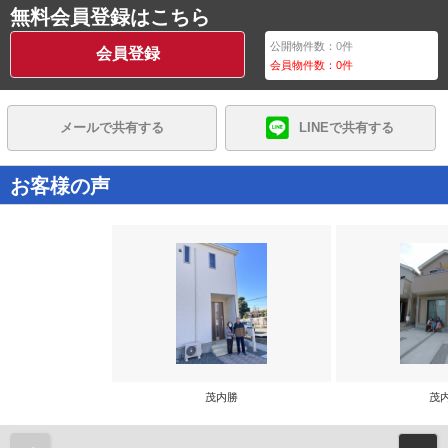
無料会員登録はこちら
公開物件数：
0
件
会員登録
会員物件数：
0
件
メールで共有する
LINEで共有する
お客様の声
茂内勝
茂