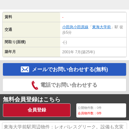
賃料
-
小田急小田原線
「
東海大学前
」駅 徒
交通
歩5分
間取り(面積)
-(-)
築年月
2001年 7月(築25年)
メールでお問い合わせする(無料)
電話でお問い合わせする
無料会員登録はこちら
公開物件数：
0
件
会員登録
会員物件数：
0
件
東海大学前駅周辺物件：レオパレスグリーク。設備も充実