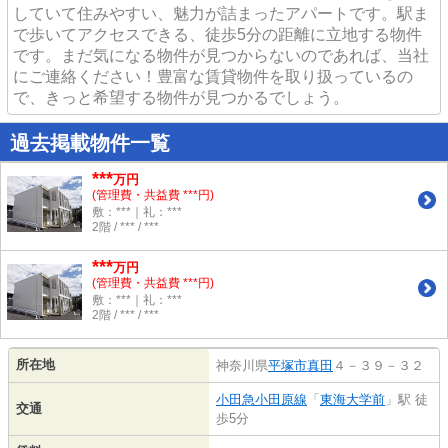
していて住みやすい、魅力が詰まったアパートです。駅ま
で歩いてアクセスできる、徒歩5分の距離に立地する物件
です。まだ気になる物件が見つからないのであれば、当社
にご連絡ください！豊富な賃貸物件を取り扱っているの
で、きっと希望する物件が見つかるでしょう。
過去掲載物件一覧
***
万円
(管理費・共益費 ***円)
敷：***｜礼：***
2階 / *** / ***
***
万円
(管理費・共益費 ***円)
敷：***｜礼：***
2階 / *** / ***
所在地
神奈川県
平塚市
真田
４－３９－３２
小田急小田原線
「
東海大学前
」駅 徒
交通
歩5分