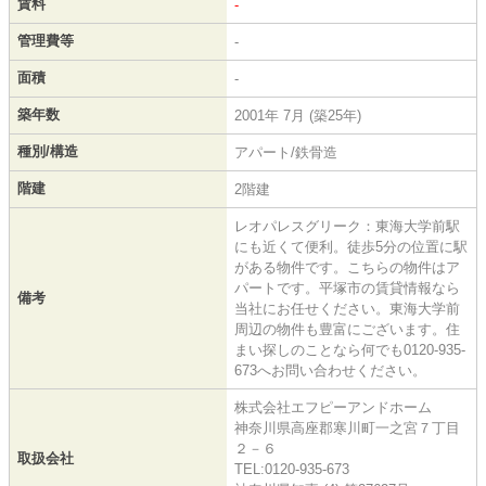
賃料
-
管理費等
-
面積
-
築年数
2001年 7月 (築25年)
種別/構造
アパート/鉄骨造
階建
2階建
レオパレスグリーク：東海大学前駅
にも近くて便利。徒歩5分の位置に駅
がある物件です。こちらの物件はア
パートです。平塚市の賃貸情報なら
備考
当社にお任せください。東海大学前
周辺の物件も豊富にございます。住
まい探しのことなら何でも0120-935-
673へお問い合わせください。
株式会社エフピーアンドホーム
神奈川県高座郡寒川町一之宮７丁目
２－６
取扱会社
TEL:0120-935-673