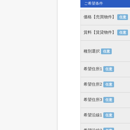
ご希望条件
価格【売買物件】
任意
賃料【賃貸物件】
任意
種別選択
任意
希望住所1
任意
希望住所2
任意
希望住所3
任意
希望沿線1
任意