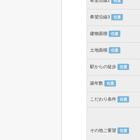
希望沿線2
任意
希望沿線3
任意
建物面積
任意
土地面積
任意
駅からの徒歩
任意
築年数
任意
こだわり条件
任意
その他ご要望
任意