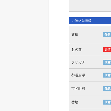
ご連絡先情報
要望
任意
お名前
必須
フリガナ
任意
都道府県
任意
市区町村
任意
番地
任意