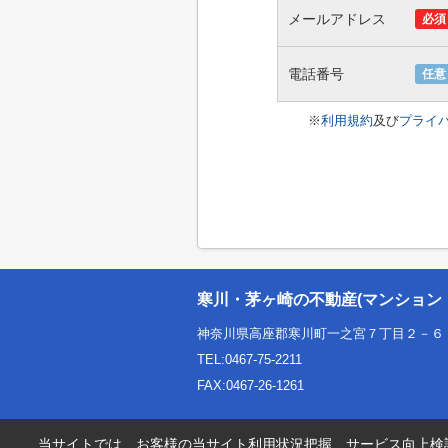
メールアドレス
必須
電話番号
任意
※
利用規約
及び
プライ
寒川・茅ヶ崎の不動産(マンション
神奈川県高座郡寒川町一之宮７丁目２－６
TEL:0467-75-2211
FAX:0467-26-1261
当サイトでは、お客様の当サイト利用状況把握、サービス向上検討