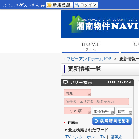
ようこそ
ゲスト
さん
エフピーアンドホームTOP
>
更新情報
更新情報一覧
種別
エリア| 駅
価格/賃料
面積
-
件該当
▼最近検索されたワード
TVインターホン
｜
TV
｜
藤沢市
｜