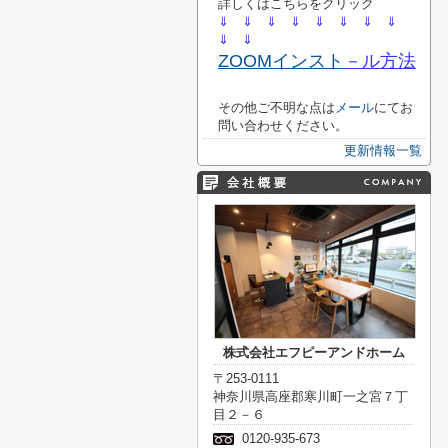
詳しくはこちらをクリック
⇓ ⇓ ⇓ ⇓ ⇓ ⇓ ⇓
⇓
⇓ ⇓
ZOOMインスト
－ル方法
その他ご不明な点は
メール
にてお
問い合わせください。
更新情報一覧
株式会社エフピーアンドホーム
〒253-0111
神奈川県高座郡寒川町一之宮７丁
目２－６
0120-935-673