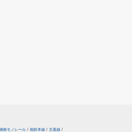
湘南モノレール
/
相鉄本線
/
京葉線
/