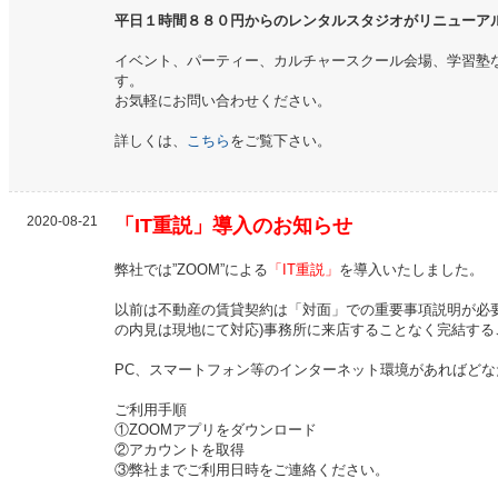
平日１時間８８０円からのレンタルスタジオがリニューア
イベント、パーティー、カルチャースクール会場、
学習塾
す。
お気軽にお問い合わせください。
詳しくは、
こちら
をご覧下さい。
2020-08-21
「IT重説」導入のお知らせ
弊社では”ZOOM”による
「IT重説」
を導入いたしました。
以前は不動産の賃貸契約は「対面」での重要事項説明が必
の内見は現地にて対応)事務所に来店することなく完結する
PC、スマートフォン等のインターネット環境があればど
ご利用手順
①ZOOMアプリをダウンロード
②アカウントを取得
③弊社までご利用日時をご連絡ください。