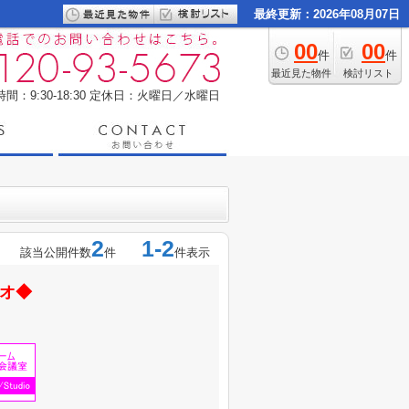
最終更新：2026年08月07日
00
00
件
件
最近見た物件
検討リスト
間：9:30-18:30
定休日：火曜日／水曜日
2
1-2
該当公開件数
件
件表示
オ◆