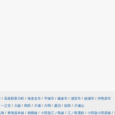
市
/
高座郡寒川町
/
海老名市
/
平塚市
/
鎌倉市
/
浦安市
/
綾瀬市
/
伊勢原市
一之宮
/
大鋸
/
岡田
/
片瀬
/
片岡
/
菱沼
/
稲荷
/
片瀬山
高海
/
東海道本線
/
相模線
/
小田急江ノ島線
/
江ノ島電鉄
/
小田急小田原線
/