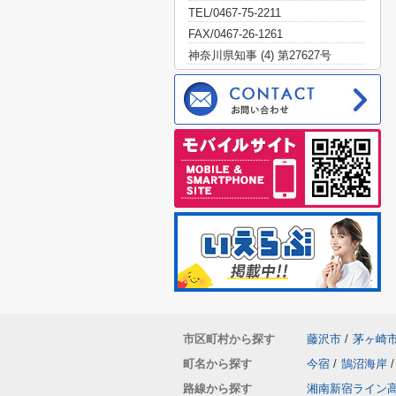
TEL/0467-75-2211
FAX/0467-26-1261
神奈川県知事 (4) 第27627号
市区町村から探す
藤沢市
/
茅ヶ崎
町名から探す
今宿
/
鵠沼海岸
/
路線から探す
湘南新宿ライン