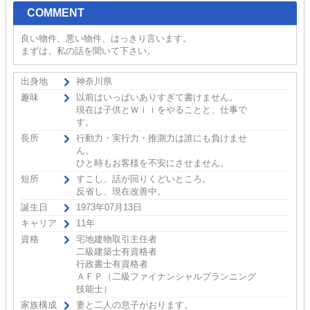
COMMENT
良い物件、悪い物件、はっきり言います。
まずは、私の話を聞いて下さい。
出身地
神奈川県
趣味
以前はいっぱいありすぎて書けません。
現在は子供とＷｉｉをやることと、仕事で
す。
長所
行動力・実行力・推測力は誰にも負けませ
ん。
ひと時もお客様を不安にさせません。
短所
すこし、話が回りくどいところ。
反省し、現在改善中。
誕生日
1973年07月13日
キャリア
11年
資格
宅地建物取引主任者
二級建築士有資格者
行政書士有資格者
ＡＦＰ（二級ファイナンシャルプランニング
技能士）
家族構成
妻と二人の息子がおります。