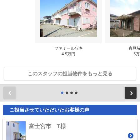
ファミールワキ
倉見
4.9万円
5
このスタッフの担当物件をもっと見る
前
ご担当させていただいたお客様の声
富士宮市 T様