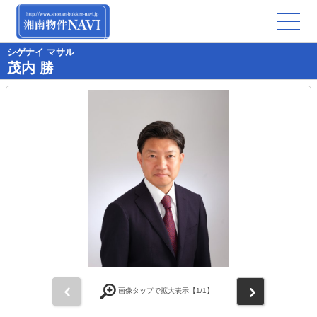
シゲナイ マサル
茂内 勝
前
次
画像タップで拡大表示【
1
/1】