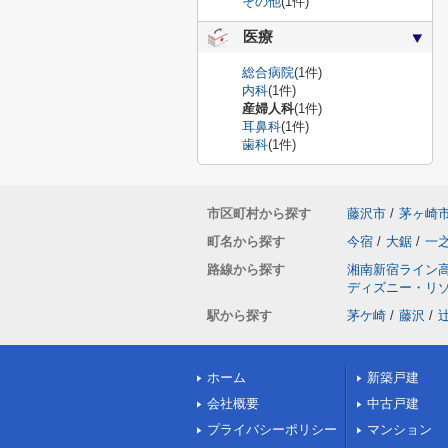
その他
(1件)
医療
総合病院
(1件)
内科
(1件)
産婦人科
(1件)
耳鼻科
(1件)
歯科
(1件)
市区町村から探す
藤沢市
/
茅ヶ崎
町名から探す
今宿
/
大鋸
/
一
路線から探す
湘南新宿ライン
ディズニー・リ
駅から探す
茅ケ崎
/
藤沢
/
ホーム
新築戸建
会社概要
中古戸建
プライバシーポリシー
マンション