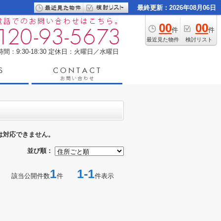
最終更新：2026年08月06日
00
00
件
件
最近見た物件
検討リスト
間：9:30-18:30
定休日：火曜日／水曜日
は対応できません。
並び順：
1
1-1
該当公開件数
件
件表示