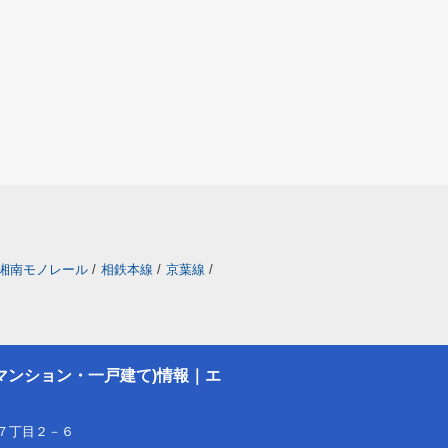
湘南モノレール
/
相鉄本線
/
京葉線
/
マンション・一戸建て)情報｜エ
７丁目２－６