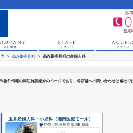
営業時
案内
>
高座郡寒川町
>
高座郡寒川町の産婦人科
※物件情報の周辺施設紹介のページであり、各店舗への問い合わせは当社で
玉井産婦人科・小児科（湘南医療モール）
神奈川県高座郡寒川町岡田