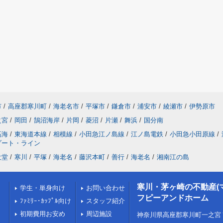
市
/
高座郡寒川町
/
海老名市
/
平塚市
/
鎌倉市
/
浦安市
/
綾瀬市
/
伊勢原市
之宮
/
岡田
/
鵠沼海岸
/
片岡
/
菱沼
/
片瀬
/
舞浜
/
国分南
高海
/
東海道本線
/
相模線
/
小田急江ノ島線
/
江ノ島電鉄
/
小田急小田原線
/
ゾート・ライン
辻堂
/
寒川
/
平塚
/
海老名
/
藤沢本町
/
善行
/
海老名
/
湘南江の島
寒川・茅ヶ崎の不動産(
学生・単身向け
お問い合わせ
フピーアンドホーム
ﾌｧﾐﾘｰ･ｶｯﾌﾟﾙ向け
スタッフ紹介
初期費用お安め
周辺施設
神奈川県高座郡寒川町一之宮