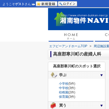
ようこそ
ゲスト
さん
エフピーアンドホームTOP
>
周辺施設
高座郡寒川町の産婦人科
高座郡寒川町のスポット選択
学ぶ
小学校
(5件)
中学校
(3件)
幼稚園
(2件)
保育園
(3件)
買う