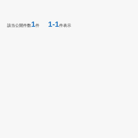
1
1-1
該当公開件数
件
件表示