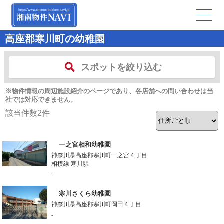
高座郡寒川町の幼稚園
スポットを絞り込む
※物件情報の周辺施設紹介のページであり、各店舗への問い合わせは当
社では対応できません。
該当件数
2
件
一之宮相和幼稚園
神奈川県高座郡寒川町一之宮４丁目
相模線 寒川駅
-
寒川さくら幼稚園
神奈川県高座郡寒川町岡田４丁目
-