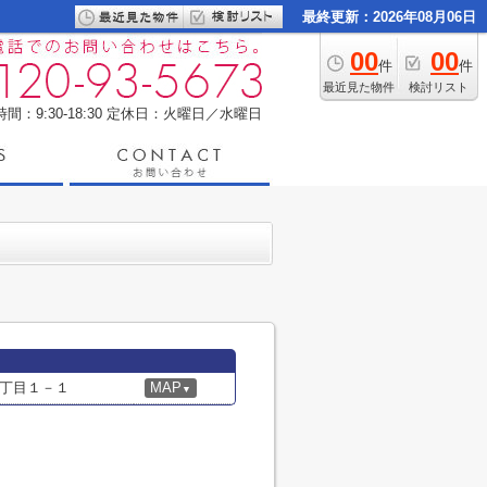
最終更新：2026年08月06日
00
00
件
件
最近見た物件
検討リスト
間：9:30-18:30
定休日：火曜日／水曜日
丁目１－１
MAP
▼