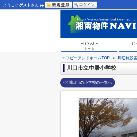
ようこそ
ゲスト
さん
エフピーアンドホームTOP
>
周辺施設
川口市立中居小学校
<<川口市の小学校の一覧へ