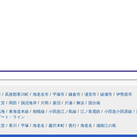
市
/
高座郡寒川町
/
海老名市
/
平塚市
/
鎌倉市
/
浦安市
/
綾瀬市
/
伊勢原市
之宮
/
岡田
/
鵠沼海岸
/
片岡
/
菱沼
/
片瀬
/
舞浜
/
国分南
高海
/
東海道本線
/
相模線
/
小田急江ノ島線
/
江ノ島電鉄
/
小田急小田原線
/
ゾート・ライン
辻堂
/
寒川
/
平塚
/
海老名
/
藤沢本町
/
善行
/
海老名
/
湘南江の島