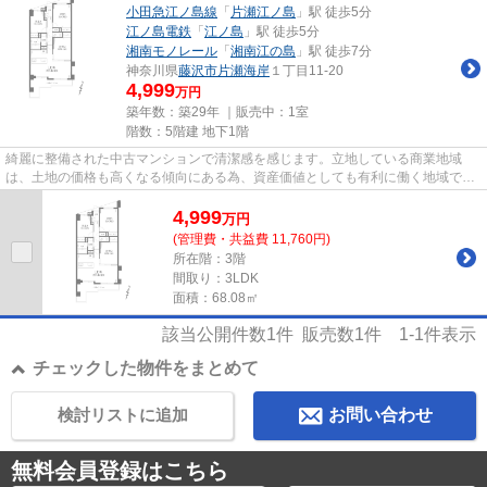
小田急江ノ島線
「
片瀬江ノ島
」駅 徒歩5分
江ノ島電鉄
「
江ノ島
」駅 徒歩5分
湘南モノレール
「
湘南江の島
」駅 徒歩7分
神奈川県
藤沢市
片瀬海岸
１丁目11-20
4,999
万円
築年数：築29年 ｜販売中：
1室
階数：5階建 地下1階
綺麗に整備された中古マンションで清潔感を感じます。立地している商業地域
は、土地の価格も高くなる傾向にある為、資産価値としても有利に働く地域で
す。駅まで歩いてアクセスできる...
4,999
万
円
(管理費・共益費 11,760円)
所在階：3階
間取り：3LDK
面積：68.08㎡
該当公開件数
1
件 販売数
1
件
1-1
件表示
チェックした物件をまとめて
検討リストに追加
お問い合わせ
無料会員登録はこちら