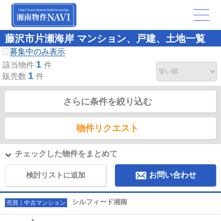
藤沢市片瀬海岸 マンション、戸建、土地一覧
募集中のみ表示
1
該当物件
件
1
販売数
件
さらに条件を絞り込む
物件リクエスト
チェックした物件をまとめて
検討リストに追加
お問い合わせ
シルフィード湘南
売買｜中古マンション