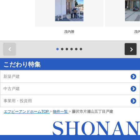
茂内勝
茂
前
こだわり特集
新築戸建
中古戸建
事業用・投資用
エフピーアンドホームTOP
>
物件一覧
>
藤沢市片瀬山五丁目戸建
SHONA