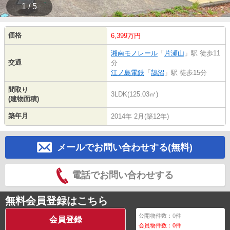
1 / 5
価格
6,399万円
湘南モノレール
「
片瀬山
」駅 徒歩11
交通
分
江ノ島電鉄
「
鵠沼
」駅 徒歩15分
間取り
3LDK(125.03㎡)
(建物面積)
築年月
2014年 2月(築12年)
メールでお問い合わせする(無料)
電話でお問い合わせする
無料会員登録はこちら
公開物件数：
0
件
会員登録
会員物件数：
0
件