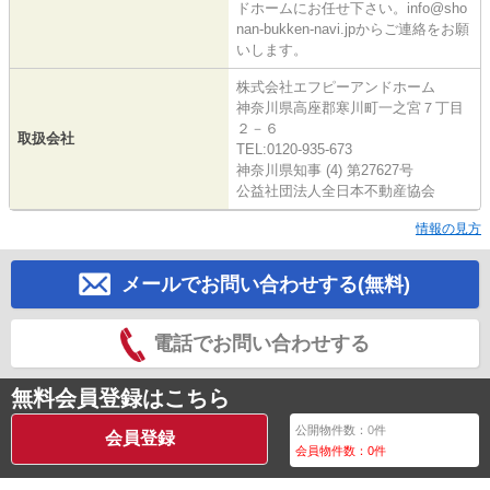
ドホームにお任せ下さい。info@sho
nan-bukken-navi.jpからご連絡をお願
いします。
株式会社エフピーアンドホーム
神奈川県高座郡寒川町一之宮７丁目
２－６
取扱会社
TEL:0120-935-673
神奈川県知事 (4) 第27627号
公益社団法人全日本不動産協会
情報の見方
メールでお問い合わせする(無料)
電話でお問い合わせする
無料会員登録はこちら
公開物件数：
0
件
会員登録
会員物件数：
0
件