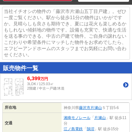
当社イチオシの物件の「藤沢市片瀬山五丁目戸建」。ぜひ
一度ご覧ください。駅から徒歩11分の物件はいかがです
か。見晴らしも良さも期待でき、夏には花火も楽しめるか
もしれない傾斜地の物件です。設備も充実で、快適な生活
を送る事のできる、中古の戸建て物件。ご自身の譲れない
こだわりや希望条件にマッチした物件をお求めでしたら、
エフピーアンドホームのスタッフまでお気軽にお問い合わ
せください。
販売物件一覧
6,399
万
円
3LDK / 125.03㎡
2階建 / 中古一戸建/木造
所在地
神奈川県
藤沢市
片瀬山
５丁目5-6
湘南モノレール
「
片瀬山
」駅 徒歩11
交通
分
江ノ島電鉄
「
鵠沼
」駅 徒歩15分