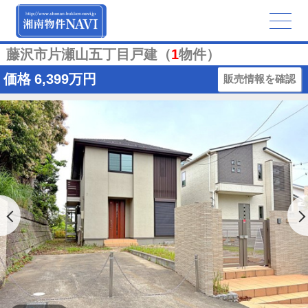
藤沢市片瀬山五丁目戸建（
1
物件）
価格
6,399万円
販売情報を確認