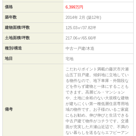
価格
6,399万円
築年数
2014年 2月 (築12年)
建物面積/坪数
125.03㎡/37.82坪
土地面積/坪数
217.06㎡/65.66坪
種別/構造
中古一戸建/木造
地目
宅地
こだわりポイント満載の藤沢市片瀬
山五丁目戸建。傾斜地に立地してい
る物件なので、地下車庫・外階段な
どを作らず建物と一体にすることも
できます。高層ビル・マンション
や、土地に余裕のない大規模な建物
が建ちにくい第一種低層住居専用地
備考
域の物件です。お子様のいるご家庭
にもお勧め。伸び伸びと生活できる
中古戸建て物件がコチラです。交通
面が充実した片瀬山近辺で、不満の
ない暮らしを送るならエフピーアン