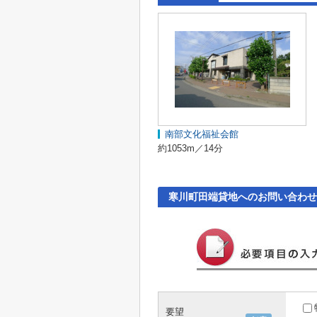
南部文化福祉会館
約1053m／14分
寒川町田端貸地へのお問い合わせ
要望