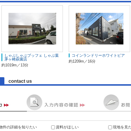
しゃぶしゃぶブッフェ しゃぶ葉
コインランドリーホワイトピア
茅ヶ崎萩園店
約1209m／16分
約1019m／13分
contact us
物件の詳細を知りたい
資料がほしい
現地を見