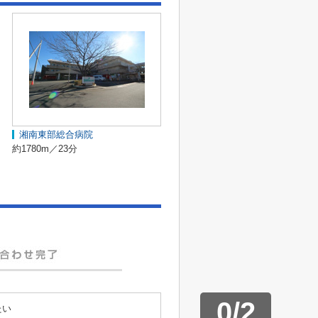
湘南東部総合病院
約1780m／23分
0
/
2
たい