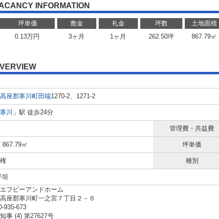
ACANCY INFORMATION
坪単価
敷金
礼金
坪数
土地面積
0.13
万円
3ヶ月
1ヶ月
262.50坪
867.79㎡
VERVIEW
高座郡寒川町
田端
1270-2、1271-2
寒川
」駅 徒歩24分
管理費・共益費
/ 867.79㎡
坪単価
権
種別
平坦
エフピーアンドホーム
県高座郡寒川町一之宮７丁目２－６
0-935-673
事 (4) 第27627号