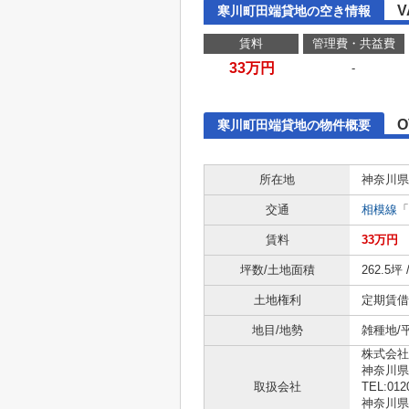
V
寒川町田端貸地の空き情報
賃料
管理費・共益費
33万円
-
O
寒川町田端貸地の物件概要
所在地
神奈川県
交通
相模線
「
賃料
33万円
坪数/土地面積
262.5坪 
土地権利
定期賃借
地目/地勢
雑種地/
株式会社
神奈川
取扱会社
TEL:012
神奈川県知