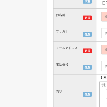
任意
お名前
必須
フリガナ
任意
メールアドレス
必須
電話番号
任意
【 
内容
任意