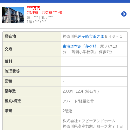
***
万円
(管理費・共益費 ***円)
敷：***｜礼：***
1階 / *** / ***
所在地
神奈川県
茅ヶ崎市
浜之郷
５４６－１
東海道本線
「
茅ケ崎
」駅 バス13
交通
分 「鶴嶺小学校前」 停歩7分
賃料
-
管理費等
-
面積
-
築年数
2008年 12月 (築17年)
種別/構造
アパート/軽量鉄骨
階建
2階建
株式会社エフピーアンドホーム
神奈川県高座郡寒川町一之宮７丁目