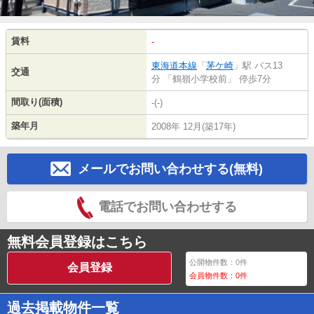
賃料
-
東海道本線
「
茅ケ崎
」駅 バス13
交通
分 「鶴嶺小学校前」 停歩7分
間取り(面積)
-(-)
築年月
2008年 12月(築17年)
メールでお問い合わせする(無料)
電話でお問い合わせする
無料会員登録はこちら
公開物件数：
0
件
会員登録
会員物件数：
0
件
過去掲載物件一覧