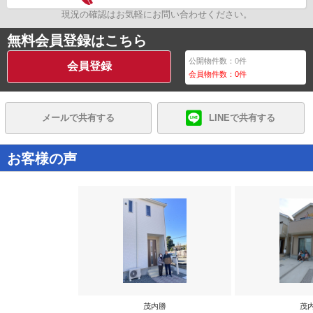
現況の確認はお気軽にお問い合わせください。
無料会員登録はこちら
公開物件数：
0
件
会員登録
会員物件数：
0
件
メールで共有する
LINEで共有する
お客様の声
茂内勝
茂