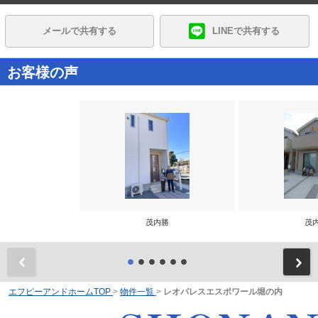
メールで共有する
LINEで共有する
お客様の声
茂内勝
茂
前
エフピーアンドホームTOP
>
物件一覧
>
レオパレスエスポワール堀の内