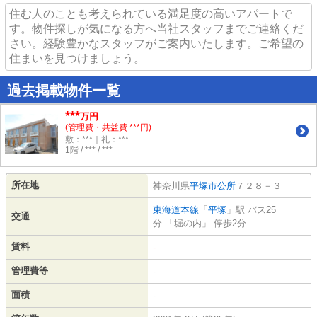
住む人のことも考えられている満足度の高いアパートで
す。物件探しが気になる方へ当社スタッフまでご連絡くだ
さい。経験豊かなスタッフがご案内いたします。ご希望の
住まいを見つけましょう。
過去掲載物件一覧
***
万円
(管理費・共益費 ***円)
敷：***｜礼：***
1階 / *** / ***
所在地
神奈川県
平塚市
公所
７２８－３
東海道本線
「
平塚
」駅 バス25
交通
分 「堀の内」 停歩2分
賃料
-
管理費等
-
面積
-