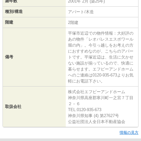
築年数
2001年 2月 (築25年)
種別/構造
アパート/木造
階建
2階建
平塚市近辺での物件情報：大好評の
あの物件「レオパレスエスポワール
堀の内」。今引っ越しをお考えの方
におすすめなのが、こちらのアパー
備考
トです。平塚近辺は、生活に欠かせ
ない施設が揃っているので、快適に
暮らせます。エフピーアンドホーム
へのご連絡は0120-935-673よりお気
軽にお電話下さい。
株式会社エフピーアンドホーム
神奈川県高座郡寒川町一之宮７丁目
２－６
取扱会社
TEL:0120-935-673
神奈川県知事 (4) 第27627号
公益社団法人全日本不動産協会
情報の見方