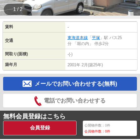
1 / 2
賃料
-
東海道本線
「
平塚
」駅 バス25
交通
分 「堀の内」 停歩2分
間取り(面積)
-(-)
築年月
2001年 2月(築25年)
メールでお問い合わせする(無料)
電話でお問い合わせする
無料会員登録はこちら
公開物件数：
0
件
会員登録
会員物件数：
0
件