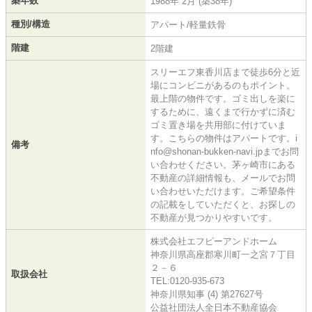
築年数
1988年 2月 (築38年)
種別/構造
アパート/軽量鉄骨
階建
2階建
スリーエフ東香川店まで徒歩6分と近
場にコンビニがあるのもポイント。
最上階の物件です。ゴミ出しを楽に
するために、遠くまで行かずに済む
ゴミ置き場を共用部に付けていま
す。こちらの物件はアパートです。i
備考
nfo@shonan-bukken-navi.jpまでお問
い合わせください。茅ヶ崎市にある
不動産の詳細情報も、メールでお問
い合わせいただけます。ご希望条件
の記載をしていただくと、お探しの
不動産が見つかりやすいです。
株式会社エフピーアンドホーム
神奈川県高座郡寒川町一之宮７丁目
２－６
取扱会社
TEL:0120-935-673
神奈川県知事 (4) 第27627号
公益社団法人全日本不動産協会