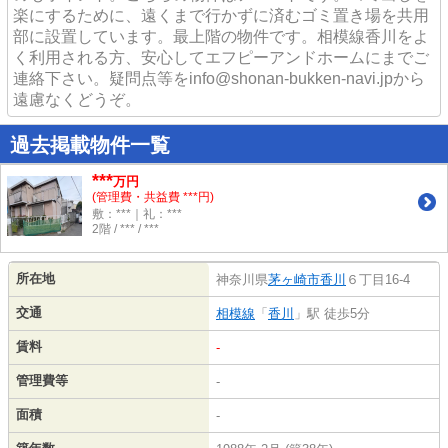
楽にするために、遠くまで行かずに済むゴミ置き場を共用
部に設置しています。最上階の物件です。相模線香川をよ
く利用される方、安心してエフピーアンドホームにまでご
連絡下さい。疑問点等をinfo@shonan-bukken-navi.jpから
遠慮なくどうぞ。
過去掲載物件一覧
***
万円
(管理費・共益費 ***円)
敷：***｜礼：***
2階 / *** / ***
所在地
神奈川県
茅ヶ崎市
香川
６丁目16-4
交通
相模線
「
香川
」駅 徒歩5分
賃料
-
管理費等
-
面積
-