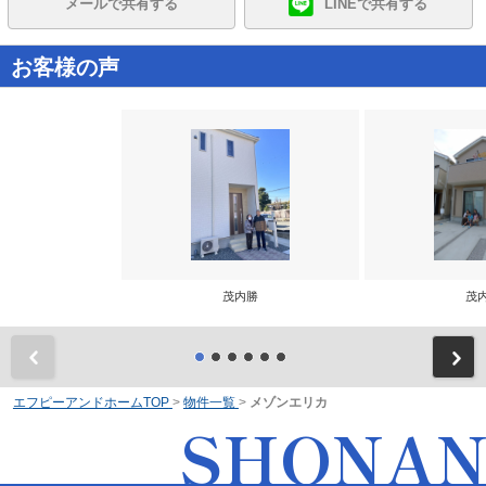
メールで共有する
LINEで共有する
お客様の声
茂内勝
茂
前
エフピーアンドホームTOP
>
物件一覧
>
メゾンエリカ
SHONA