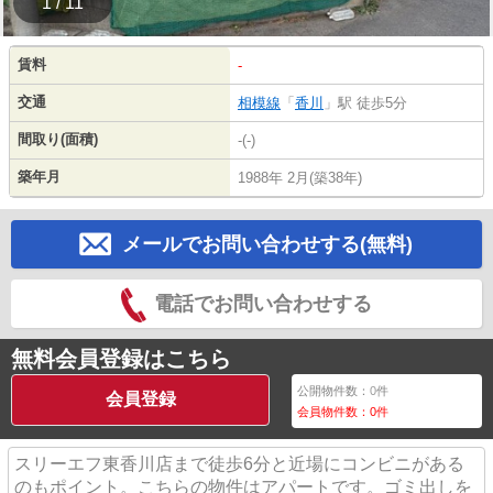
1 / 11
賃料
-
交通
相模線
「
香川
」駅 徒歩5分
間取り(面積)
-(-)
築年月
1988年 2月(築38年)
メールでお問い合わせする(無料)
電話でお問い合わせする
無料会員登録はこちら
公開物件数：
0
件
会員登録
会員物件数：
0
件
スリーエフ東香川店まで徒歩6分と近場にコンビニがある
のもポイント。こちらの物件はアパートです。ゴミ出しを