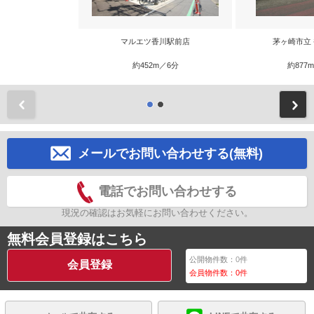
マルエツ香川駅前店
茅ヶ崎市立
約452m／6分
約877
前
メールでお問い合わせする(無料)
電話でお問い合わせする
現況の確認はお気軽にお問い合わせください。
無料会員登録はこちら
公開物件数：
0
件
会員登録
会員物件数：
0
件