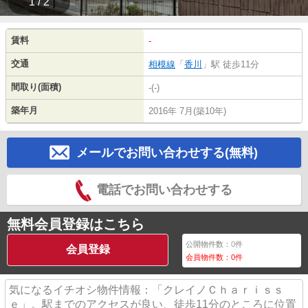
1 / 2
賃料
-
交通
相模線
「
香川
」駅 徒歩11分
間取り(面積)
-(-)
築年月
2016年 7月(築10年)
メールでお問い合わせする(無料)
電話でお問い合わせする
無料会員登録はこちら
公開物件数：
0
件
会員登録
会員物件数：
0
件
気になるイチオシ物件情報：「クレイノＣｈａｒｉｓｓ
ｅ」。駅までのアクセスが良い、徒歩11分のところに位置