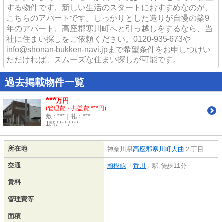
する物件です。新しい生活のスタートにおすすめなのが、
こちらのアパートです。しっかりとした造りが自慢の築9
年のアパート。高座郡寒川町へと引っ越しをするなら、当
社に住まい探しをご依頼ください。0120-935-673や
info@shonan-bukken-navi.jpまで希望条件をお申しつけい
ただければ、スムーズな住まい探しが可能です。
過去掲載物件一覧
***
万円
(管理費・共益費 ***円)
敷：***｜礼：***
1階 / *** / ***
所在地
神奈川県
高座郡寒川町
大曲
２丁目
交通
相模線
「
香川
」駅 徒歩11分
賃料
-
管理費等
-
面積
-