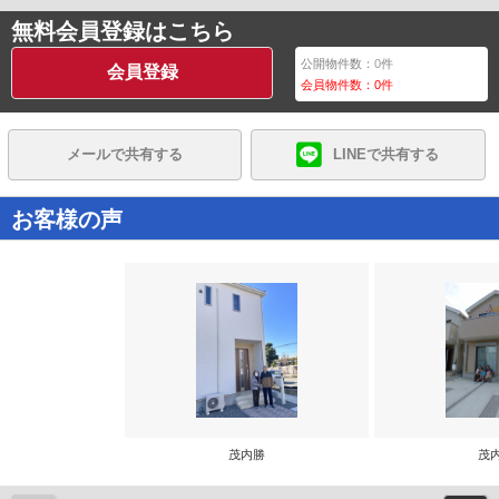
無料会員登録はこちら
公開物件数：
0
件
会員登録
会員物件数：
0
件
メールで共有する
LINEで共有する
お客様の声
茂内勝
茂