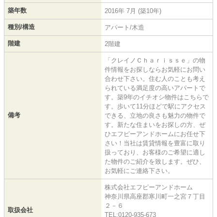
築年数
2016年 7月 (築10年)
種別/構造
アパート/木造
階建
2階建
「クレイノＣｈａｒｉｓｓｅ」の物
件情報をお探しならお気軽にお問い
合わせ下さい。住む人のことも考え
られている満足度の高いアパートで
す。築9年のイチオシ物件はこちらで
す。歩いて11分ほどで駅にアクセス
備考
できる、立地の良さも魅力の物件で
す。新たな住まいをお探しの方、ぜ
ひエフピーアンドホームにお任せ下
さい！当社は賃貸情報を豊富に取り
扱っており、お客様のご希望に適し
た物件のご紹介を致します。ぜひ、
お気軽にご連絡下さい。
株式会社エフピーアンドホーム
神奈川県高座郡寒川町一之宮７丁目
２－６
取扱会社
TEL:0120-935-673