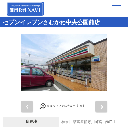
セブンイレブンさむかわ中央公園前店
前
次
画像タップで拡大表示【
1
/1】
所在地
神奈川県高座郡寒川町宮山967-1