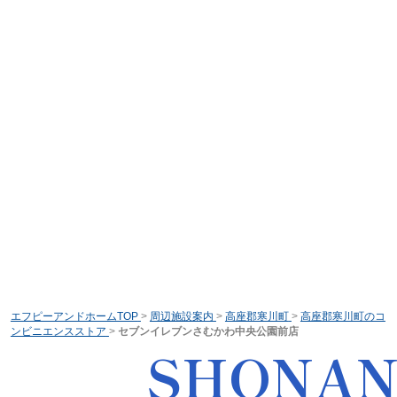
エフピーアンドホームTOP
>
周辺施設案内
>
高座郡寒川町
>
高座郡寒川町のコ
ンビニエンスストア
>
セブンイレブンさむかわ中央公園前店
SHONA