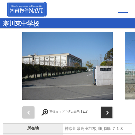
寒川東中学校
前
次
画像タップで拡大表示【
1
/2】
所在地
神奈川県高座郡寒川町岡田７１８