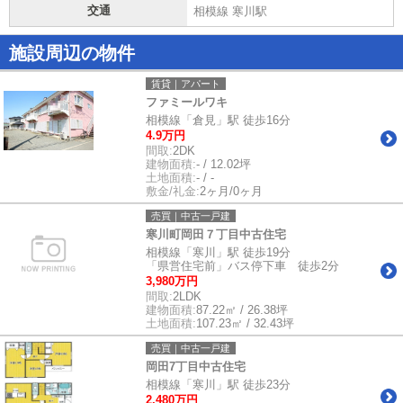
交通
相模線 寒川駅
施設周辺の物件
賃貸｜アパート
ファミールワキ
相模線「倉見」駅 徒歩16分
4.9万円
間取:
2DK
建物面積:
- / 12.02坪
土地面積:
- / -
敷金/礼金:
2ヶ月/0ヶ月
売買｜中古一戸建
寒川町岡田７丁目中古住宅
相模線「寒川」駅 徒歩19分
「県営住宅前」バス停下車 徒歩2分
3,980万円
間取:
2LDK
建物面積:
87.22㎡ / 26.38坪
土地面積:
107.23㎡ / 32.43坪
売買｜中古一戸建
岡田7丁目中古住宅
相模線「寒川」駅 徒歩23分
2,480万円