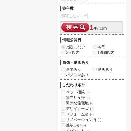
築年数
1
件が該当
情報公開日
指定しない
本日
3日以内
1週間以内
画像・動画あり
画像あり
動画あり
パノラマあり
こだわり条件
ペット相談
(-)
陽当り良好
(-)
閑静な住宅地
(-)
デザイナーズ
(-)
リフォーム済
(-)
リノベーション済
(-)
眺望良好
(-)
メゾネット