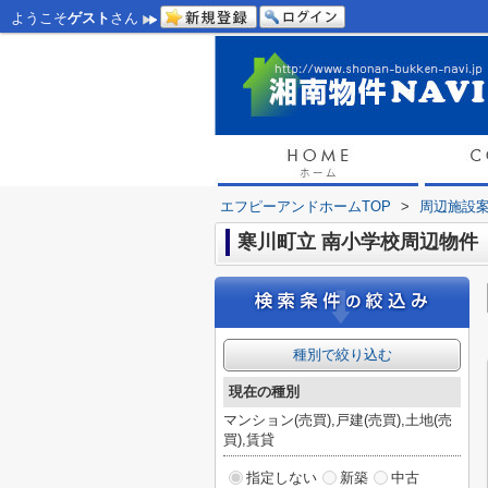
ようこそ
ゲスト
さん
エフピーアンドホームTOP
>
周辺施設
寒川町立 南小学校周辺物件
種別で絞り込む
現在の種別
マンション(売買),戸建(売買),土地(売
買),賃貸
指定しない
新築
中古