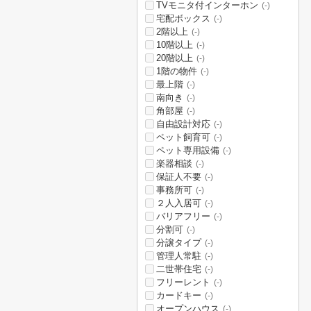
TVモニタ付インターホン
(-)
宅配ボックス
(-)
2階以上
(-)
10階以上
(-)
20階以上
(-)
1階の物件
(-)
最上階
(-)
南向き
(-)
角部屋
(-)
自由設計対応
(-)
ペット飼育可
(-)
ペット専用設備
(-)
楽器相談
(-)
保証人不要
(-)
事務所可
(-)
２人入居可
(-)
バリアフリー
(-)
分割可
(-)
分譲タイプ
(-)
管理人常駐
(-)
二世帯住宅
(-)
フリーレント
(-)
カードキー
(-)
オープンハウス
(-)