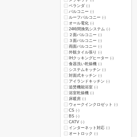
(-)
ベランダ
(-)
バルコニー
(-)
ルーフバルコニー
(-)
オール電化
(-)
24時間換気システム
(-)
２面バルコニー
(-)
３面バルコニー
(-)
両面バルコニー
(-)
外観タイル張り
(-)
IHクッキングヒーター
(-)
食器洗い乾燥機
(-)
システムキッチン
(-)
対面式キッチン
(-)
アイランドキッチン
(-)
追焚機能浴室
(-)
浴室乾燥機
(-)
床暖房
(-)
ウォークインクロゼット
(-)
CS
(-)
BS
(-)
CATV
(-)
インターネット対応
(-)
オートロック
(-)