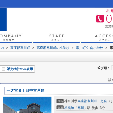
営業時
案内
>
高座郡寒川町
>
高座郡寒川町の小学校
>
寒川町立 南小学校
>
寒
並び順：
販売物件のみ表示
該
一之宮８丁目中古戸建
神奈川県
高座郡寒川町
一之宮
８
住所
交通
相模線
「
寒川
」駅 徒歩13分