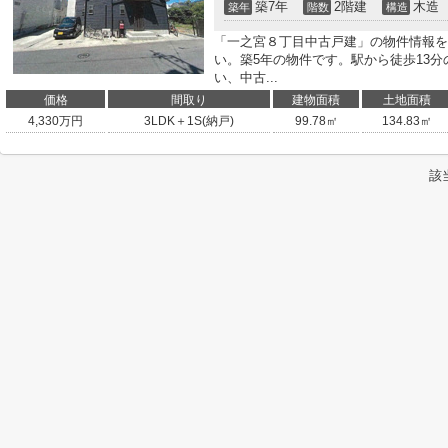
築7年
2階建
木造
築年
階数
構造
「一之宮８丁目中古戸建」の物件情報を
い。築5年の物件です。駅から徒歩13
い、中古...
価格
間取り
建物面積
土地面積
4,330
万円
3LDK＋1S(納戸)
99.78㎡
134.83㎡
該