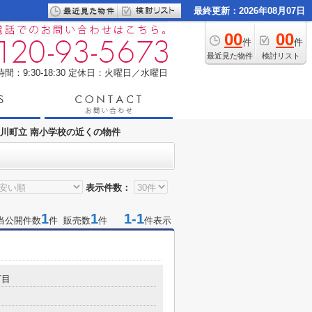
最終更新：2026年08月07日
00
00
件
件
最近見た物件
検討リスト
間：9:30-18:30
定休日：火曜日／水曜日
川町立 南小学校の近くの物件
表示件数：
1
1
1-1
当公開件数
件 販売数
件
件表示
丁目