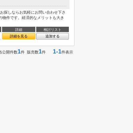
お探しならお気軽にお問い合わせ下さ
分の物件です。経済的なメリットも大き
詳細
検討リスト
詳細を見る
追加する
1
1
1-1
当公開件数
件 販売数
件
件表示