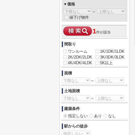
▼価格
～
値下げ物件
1
件が該当
間取り
ワンルーム
1K/1DK/1LDK
2K/2DK/2LDK
3K/3DK/3LDK
4K/4DK/4LDK
5K以上
面積
～
土地面積
～
建築条件
指定しない
あり
なし
駅からの徒歩