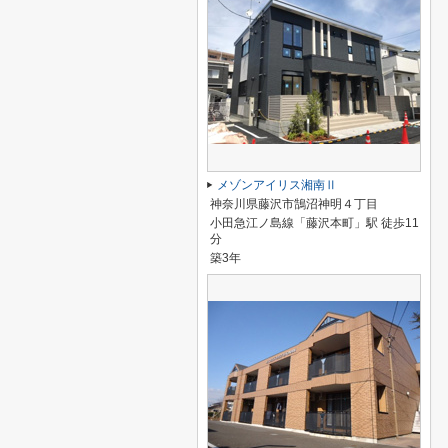
メゾンアイリス湘南Ⅱ
神奈川県藤沢市鵠沼神明４丁目
小田急江ノ島線「藤沢本町」駅 徒歩11
分
築3年