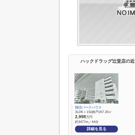
ハックドラッグ辻堂店の近
鵠沼パークハウス
3LDK＋1S(納戸)/67.20㎡
2,998
万円
約3477m／44分
詳細を見る