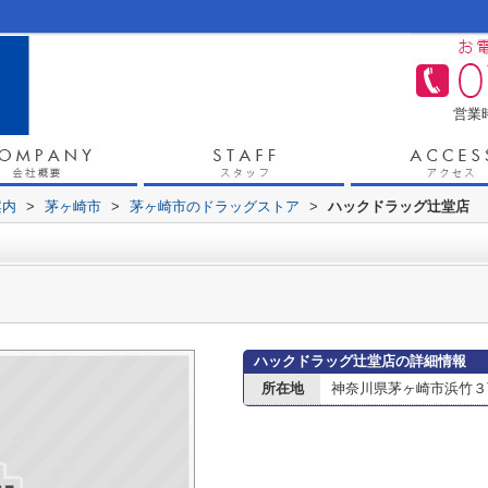
営業時
案内
>
茅ヶ崎市
>
茅ヶ崎市のドラッグストア
>
ハックドラッグ辻堂店
ハックドラッグ辻堂店の詳細情報
所在地
神奈川県茅ヶ崎市浜竹３丁