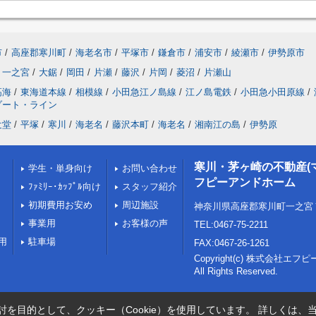
市
/
高座郡寒川町
/
海老名市
/
平塚市
/
鎌倉市
/
浦安市
/
綾瀬市
/
伊勢原市
一之宮
/
大鋸
/
岡田
/
片瀬
/
藤沢
/
片岡
/
菱沼
/
片瀬山
高海
/
東海道本線
/
相模線
/
小田急江ノ島線
/
江ノ島電鉄
/
小田急小田原線
/
ゾート・ライン
辻堂
/
平塚
/
寒川
/
海老名
/
藤沢本町
/
海老名
/
湘南江の島
/
伊勢原
寒川・茅ヶ崎の不動産(
学生・単身向け
お問い合わせ
フピーアンドホーム
ﾌｧﾐﾘｰ･ｶｯﾌﾟﾙ向け
スタッフ紹介
初期費用お安め
周辺施設
神奈川県高座郡寒川町一之宮
事業用
お客様の声
TEL:0467-75-2211
用
駐車場
FAX:0467-26-1261
Copyright(c) 株式会社エ
All Rights Reserved.
を目的として、クッキー（Cookie）を使用しています。
詳しくは、