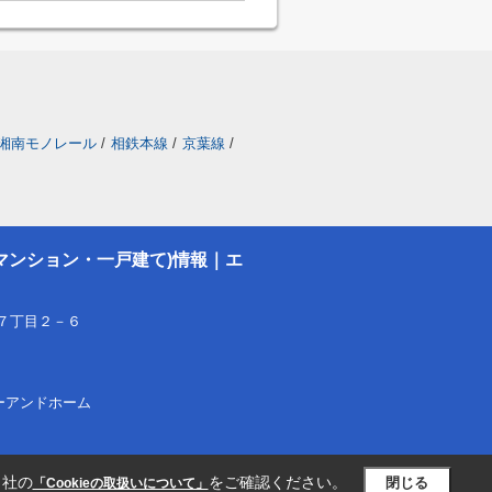
湘南モノレール
/
相鉄本線
/
京葉線
/
マンション・一戸建て)情報｜エ
７丁目２－６
フピーアンドホーム
当社の
をご確認ください。
閉じる
「Cookieの取扱いについて」