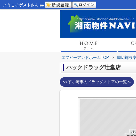
ようこそ
ゲスト
さん
エフピーアンドホームTOP
>
周辺施設
ハックドラッグ辻堂店
<<茅ヶ崎市のドラッグストアの一覧へ