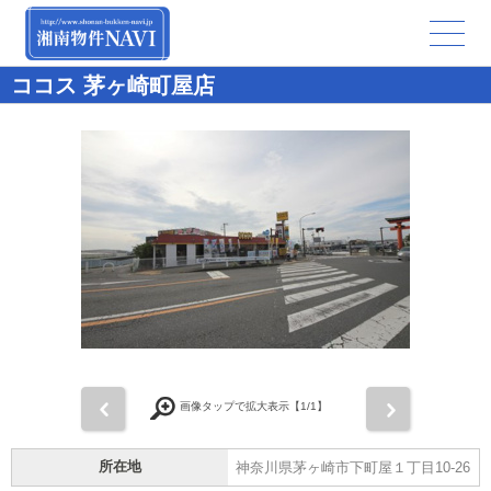
ココス 茅ヶ崎町屋店
前
次
画像タップで拡大表示【
1
/1】
所在地
神奈川県茅ヶ崎市下町屋１丁目10-26