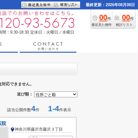
最終更新：2026年08月08日
00
00
件
件
最近見た物件
検討リスト
間：9:30-18:30
定休日：火曜日／水曜日
は対応できません。
並び順：
4
1-4
該当公開件数
件
件表示
医院
神奈川県藤沢市藤沢３丁目