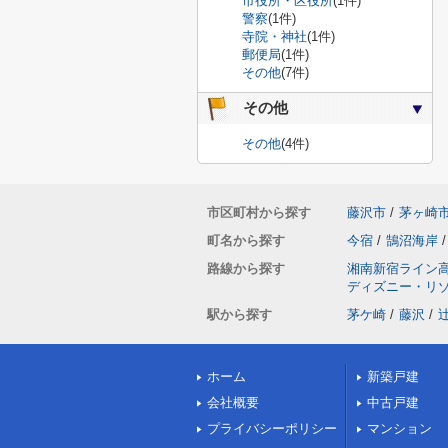
市役所・区役所
(1件)
警察
(1件)
寺院・神社
(1件)
郵便局
(1件)
その他
(7件)
その他
その他
(4件)
市区町村から探す
藤沢市
/
茅ヶ崎
町名から探す
今宿
/
鵠沼海岸
/
路線から探す
湘南新宿ライン
ディズニー・リ
駅から探す
茅ケ崎
/
藤沢
/
ホーム
新築戸建
会社概要
中古戸建
プライバシーポリシー
マンション