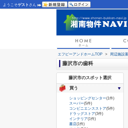
ようこそ
ゲスト
さん
エフピーアンドホームTOP
>
周辺施設
藤沢市の歯科
藤沢市のスポット選択
買う
ショッピングセンター
(1件)
スーパー
(5件)
コンビニエンスストア
(5件)
ドラッグストア
(3件)
インテリア
(1件)
書店
(1件)