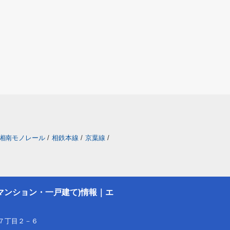
湘南モノレール
/
相鉄本線
/
京葉線
/
マンション・一戸建て)情報｜エ
７丁目２－６