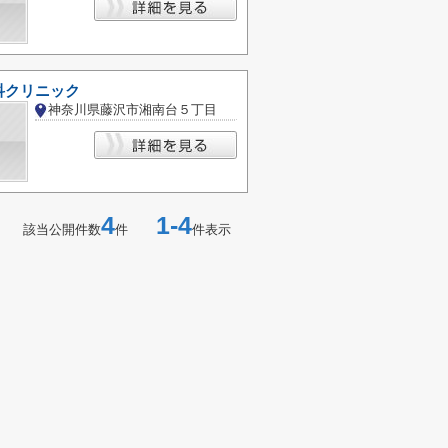
科クリニック
神奈川県藤沢市湘南台５丁目
4
1-4
該当公開件数
件
件表示