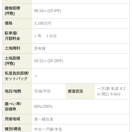
建物面積
98.54㎡(29.8坪)
(坪数)
価格
3,199万円
駐車場/
-/ 有 １台分
月額料金
土地権利
所有権
土地面積
93.52㎡(28.28坪)
(坪数)
私道負担面積/
-/-
セットバック
一方(東 私道 4.2
地目/地勢
宅地/平坦
接道状況
m 間口 8.6m)
建ぺい率/
60%/200%
容積率
用途地域
第一種住居
種別/構造
中古一戸建/木造