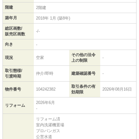
階建
2階建
築年月
2018年 1月 (築8年)
総区画数/
-/-
販売区画数
向き
-
その他の法令
現況
空家
-
上の制限
取引態様/
仲介/即時
建築確認番号
-
引渡時期
取引条件の有
物件番号
104242382
2026年08月16日
効期限
2026年6月
リフォーム
-
リフォーム済
室内洗濯機置場
プロパンガス
公営水道