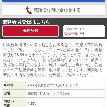
電話でお問い合わせする
無料会員登録はこちら
公開物件数：
0
件
会員登録
会員物件数：
0
件
門沢橋駅周辺への引っ越しをお考えなら「海老名市門沢橋
三丁目戸建」。こちらはリフォーム済みの物件です。建物
面積が98.54㎡と十分な広さでゆったりと生活できるので
はないのでしょうか。追い焚き機能付きですので、前日の
残り湯を再利用できます。地域に特化した当社では、海老
名市の不動産情報を豊富に取り扱っております。新天地で
新たな生活をお考えなら、お気軽にご連絡ください。
所在地
神奈川県
海老名市
門沢橋
３丁目18-41
交通
相模線
「
門沢橋
」駅 徒歩10分
間取り/
4LDK/
詳細