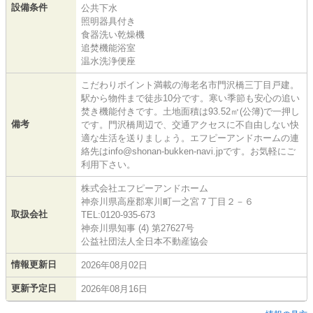
設備条件
公共下水
照明器具付き
食器洗い乾燥機
追焚機能浴室
温水洗浄便座
こだわりポイント満載の海老名市門沢橋三丁目戸建。
駅から物件まで徒歩10分です。寒い季節も安心の追い
焚き機能付きです。土地面積は93.52㎡(公簿)で一押し
備考
です。門沢橋周辺で、交通アクセスに不自由しない快
適な生活を送りましょう。エフピーアンドホームの連
絡先はinfo@shonan-bukken-navi.jpです。お気軽にご
利用下さい。
株式会社エフピーアンドホーム
神奈川県高座郡寒川町一之宮７丁目２－６
取扱会社
TEL:0120-935-673
神奈川県知事 (4) 第27627号
公益社団法人全日本不動産協会
情報更新日
2026年08月02日
更新予定日
2026年08月16日