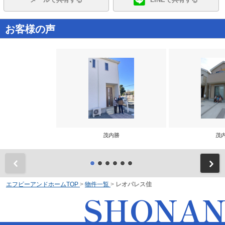
お客様の声
茂内勝
茂
前
エフピーアンドホームTOP
>
物件一覧
>
レオパレス佳
SHONA