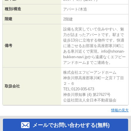
種別/構造
アパート/木造
階建
2階建
設備も充実していて住みやすい、魅
力が詰まったアパートです。駅まで
徒歩13分に立地する物件です。快適
備考
に過ごせるお部屋を高座郡寒川町に
ある寒川近くで実現。info@shonan-
bukken-navi.jpから遠慮なくエフピー
アンドホームまでご連絡を。
株式会社エフピーアンドホーム
神奈川県高座郡寒川町一之宮７丁目
２－６
取扱会社
TEL:0120-935-673
神奈川県知事 (4) 第27627号
公益社団法人全日本不動産協会
情報の見方
メールでお問い合わせする(無料)