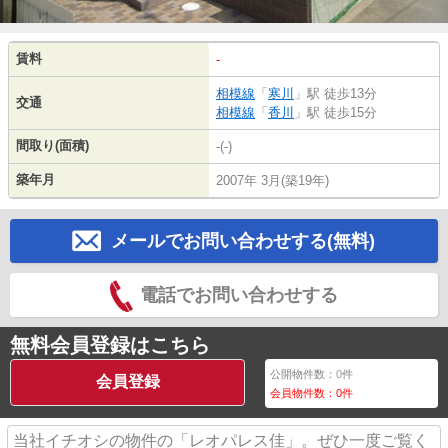
賃料
-
相模線
「
寒川
」駅 徒歩13分
交通
相模線
「
香川
」駅 徒歩15分
間取り(面積)
-(-)
築年月
2007年 3月(築19年)
メールでお問い合わせする(無料)
電話でお問い合わせする
無料会員登録はこちら
公開物件数：
0
件
会員登録
会員物件数：
0
件
当社イチオシの物件の「レオパレス佳」。ぜひ一度ご覧く