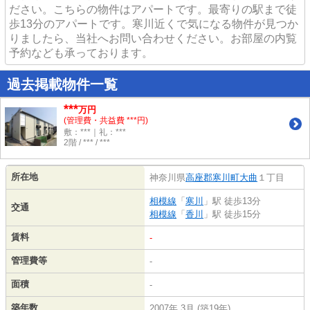
ださい。こちらの物件はアパートです。最寄りの駅まで徒
歩13分のアパートです。寒川近くで気になる物件が見つか
りましたら、当社へお問い合わせください。お部屋の内覧
予約なども承っております。
過去掲載物件一覧
***
万円
(管理費・共益費 ***円)
敷：***｜礼：***
2階 / *** / ***
所在地
神奈川県
高座郡寒川町
大曲
１丁目
相模線
「
寒川
」駅 徒歩13分
交通
相模線
「
香川
」駅 徒歩15分
賃料
-
管理費等
-
面積
-
築年数
2007年 3月 (築19年)