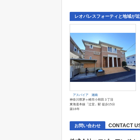
レオパレスフォーティと地域が近
アスパイア 湘南
神奈川県茅ヶ崎市小和田３丁目
東海道本線「辻堂」駅 徒歩15分
築16年
CONTACT U
お問い合わせ