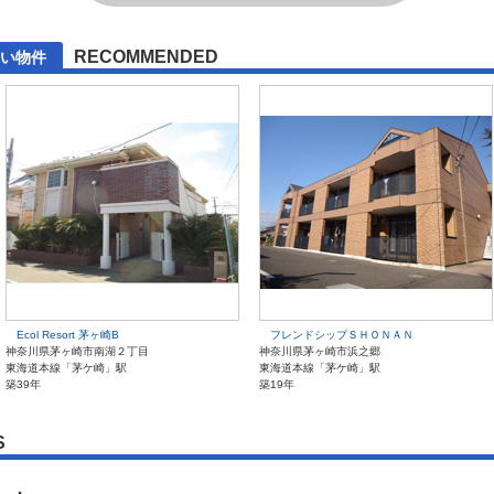
RECOMMENDED
い物件
Ecol Resort 茅ヶ崎B
フレンドシップＳＨＯＮＡＮ
神奈川県茅ヶ崎市南湖２丁目
神奈川県茅ヶ崎市浜之郷
東海道本線「茅ケ崎」駅
東海道本線「茅ケ崎」駅
築39年
築19年
S