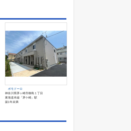
ポモドーロ
神奈川県茅ヶ崎市柳島１丁目
東海道本線「茅ケ崎」駅
築1年未満