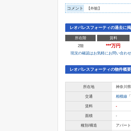
コメント
【外観】
レオパレスフォーティの過去に掲
所在階
賃料
***万円
2階
現況の確認はお気軽にお問い合わ
レオパレスフォーティの物件概要
所在地
神奈川県
交通
相模線
「
賃料
-
面積
-
種別/構造
アパート 