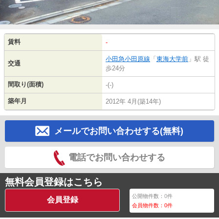
賃料
-
小田急小田原線
「
東海大学前
」駅 徒
交通
歩24分
間取り(面積)
-(-)
築年月
2012年 4月(築14年)
メールでお問い合わせする(無料)
電話でお問い合わせする
無料会員登録はこちら
公開物件数：
0
件
会員登録
会員物件数：
0
件