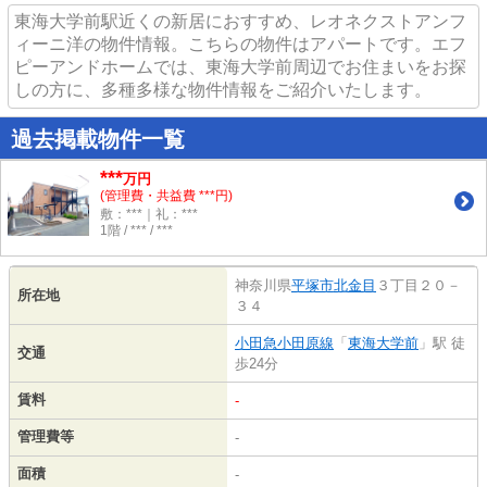
東海大学前駅近くの新居におすすめ、レオネクストアンフ
ィーニ洋の物件情報。こちらの物件はアパートです。エフ
ピーアンドホームでは、東海大学前周辺でお住まいをお探
しの方に、多種多様な物件情報をご紹介いたします。
過去掲載物件一覧
***
万円
(管理費・共益費 ***円)
敷：***｜礼：***
1階 / *** / ***
神奈川県
平塚市
北金目
３丁目２０－
所在地
３４
小田急小田原線
「
東海大学前
」駅 徒
交通
歩24分
賃料
-
管理費等
-
面積
-