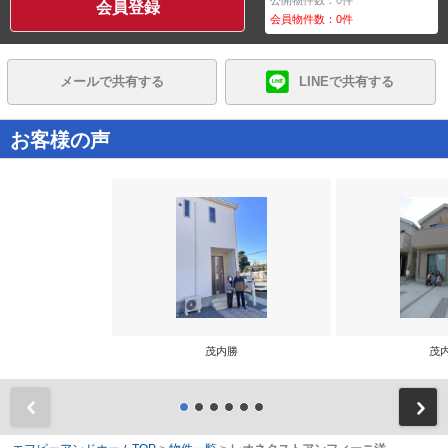
公開物件数：
0
件
会員登録
会員物件数：
0
件
メールで共有する
LINEで共有する
お客様の声
茂内勝
茂
前