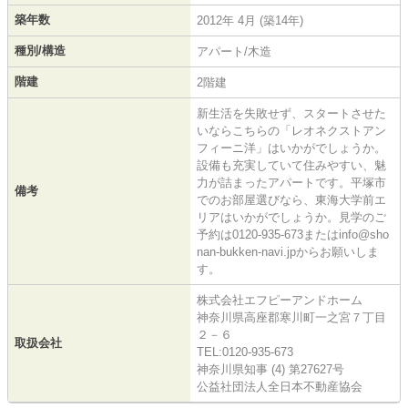
築年数
2012年 4月 (築14年)
種別/構造
アパート/木造
階建
2階建
新生活を失敗せず、スタートさせた
いならこちらの「レオネクストアン
フィーニ洋」はいかがでしょうか。
設備も充実していて住みやすい、魅
力が詰まったアパートです。平塚市
備考
でのお部屋選びなら、東海大学前エ
リアはいかがでしょうか。見学のご
予約は0120-935-673またはinfo@sho
nan-bukken-navi.jpからお願いしま
す。
株式会社エフピーアンドホーム
神奈川県高座郡寒川町一之宮７丁目
２－６
取扱会社
TEL:0120-935-673
神奈川県知事 (4) 第27627号
公益社団法人全日本不動産協会